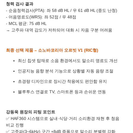
청력 검사 결과
- 순음청력검사(PTA): 좌 58 dB HL / 우 61 dB HL (중도 난청)
연락처
-
-
- 어음명료도(WRS): 좌 52점 / 우 48점
- MCL 평균: 75 dB HL
센터
→ 고주파 대역 감도가 저하되어 대화 시 자음 구분 어려움
예약날짜
최종 선택 제품 – 소노바코리아 오르빗 V1 (RIC형)
예약시간
최신 칩셋 탑재로 소음 환경에서도 말소리 명료도 개선
분야
인공지능 음향 분석 기능으로 상황별 자동 음량 조절
내용
초경량 디자인으로 장시간 착용에도 편안함 유지
블루투스 연결로 TV, 스마트폰 등과 손쉬운 연동
강동욱 원장의 피팅 포인트
개인정보 수집, 이용에 동의합니다.
✅ HAF360 시스템으로 실내·식당·거리 소리환경 재현 후 청음
[자세히보기]
비교 진행
✅ 고주파(3~6kHz) 구간 +8dB 증폭으로 말소리 분별력 강화