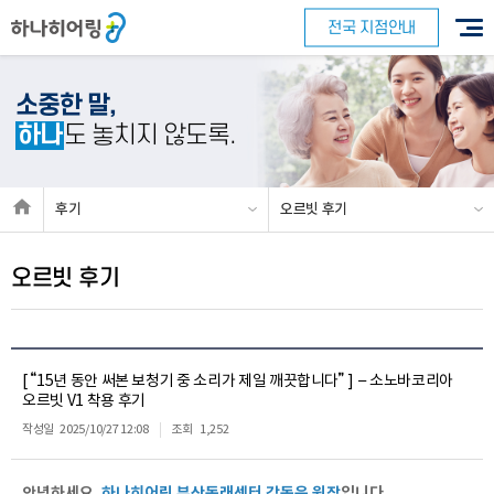
전국 지점안내
소중한 말,
하나
도 놓치지 않도록.
후기
오르빗 후기
오르빗 후기
[ “15년 동안 써본 보청기 중 소리가 제일 깨끗합니다” ] – 소노바코리아
오르빗 V1 착용 후기
작성일
2025/10/27 12:08
조회
1,252
안녕하세요.
하나히어링 부산동래센터 강동욱 원장
입니다.