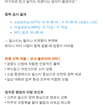
여기라면 믿고 맡겨도 되겠다는 생각이 들었어요.”
청력 검사 결과
이름
순음청력검사(PTA): 좌 46 dB HL / 우 50 dB HL (경중도 난청)
어음명료도(WRS): 좌 72점 / 우 76점
연락처
-
-
MCL 평균: 65 dB HL
→ 말소리는 들리나 또렷함이 부족해
센터
회의나 여러 사람이 함께 말할 때 집중이 어려움
예약날짜
최종 선택 제품 – 포낙 울트라50 (RIC)
예약시간
• 경중도 난청에 적합한 안정적인 출력
• 부드럽고 자연스러운 소리 성향
분야
• 소음 환경에서도 말소리 중심으로 또렷한 청취 제공
• 일상 대화와 업무 환경 모두에 적합한 모델
내용
정우준 원장의 피팅 포인트
• 고주파 말소리 영역 중심으로 명료도 강화
• 저주파 과증폭을 줄여 울림과 피로감 최소화