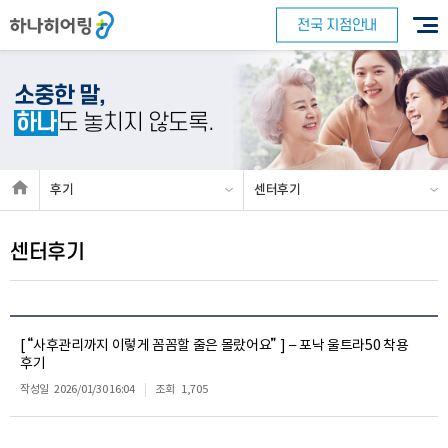
전국 지점안내
소중한 말,
하나
도 놓치지 않도록.
후기
센터후기
센터후기
[ “사후관리까지 이렇게 꼼꼼할 줄은 몰랐어요” ] – 포낙 울트라50 착용
후기
작성일
2026/01/30 16:04
조회
1,705