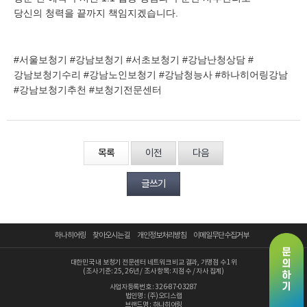
당신의 청력을 끝까지 책임지겠습니다.
#서울보청기 #강남보청기 #서초보청기 #강남난청상담 #
강남보청기수리 #강남노인보청기 #강남청능사 #하나히어링강남
#강남보청기추천 #보청기전문센터
목록
이전
다음
글쓰기
하나히어링
찾아오시는 길
개인정보처리방침
이메일무단수집거부
대한민국 내 보청기 전문센터 네트워크 비교 결과, 가맹점 수 1위
(조사 기준: 25, 26년 / 조사 항목: 지점 수 / 자사 집계)
사업자등록번호 : 326-87-03287
법인명 : (주)오디스랩
브랜드명 : 하나히어링