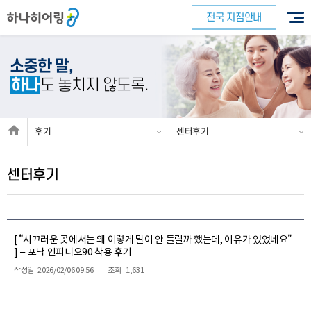
전국 지점안내
소중한 말,
하나
도 놓치지 않도록.
후기
센터후기
센터후기
[ “시끄러운 곳에서는 왜 이렇게 말이 안 들릴까 했는데, 이유가 있었네요”
] – 포낙 인피니오90 착용 후기
작성일
2026/02/06 09:56
조회
1,631