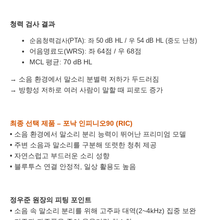
바로 예약하기
청력 검사 결과
순음청력검사(PTA): 좌 50 dB HL / 우 54 dB HL (중도 난청)
어음명료도(WRS): 좌 64점 / 우 68점
MCL 평균: 70 dB HL
이름
→ 소음 환경에서 말소리 분별력 저하가 두드러짐
연락처
-
-
→ 방향성 저하로 여러 사람이 말할 때 피로도 증가
센터
최종 선택 제품 – 포낙 인피니오90 (RIC)
예약날짜
• 소음 환경에서 말소리 분리 능력이 뛰어난 프리미엄 모델
• 주변 소음과 말소리를 구분해 또렷한 청취 제공
예약시간
• 자연스럽고 부드러운 소리 성향
• 블루투스 연결 안정적, 일상 활용도 높음
분야
내용
정우준 원장의 피팅 포인트
• 소음 속 말소리 분리를 위해 고주파 대역(2~4kHz) 집중 보완