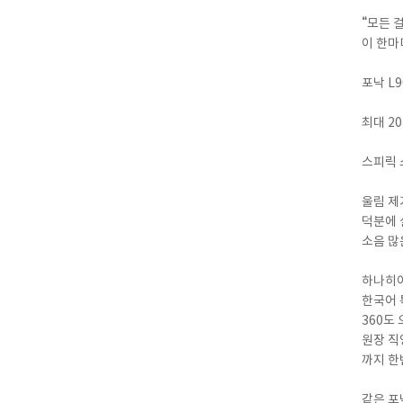
“모든 
이 한마
포낙 L
최대 20
스피릭 
울림 제
덕분에 
소음 많
하나히
한국어 특
360도
원장 직
까지 한
같은 포