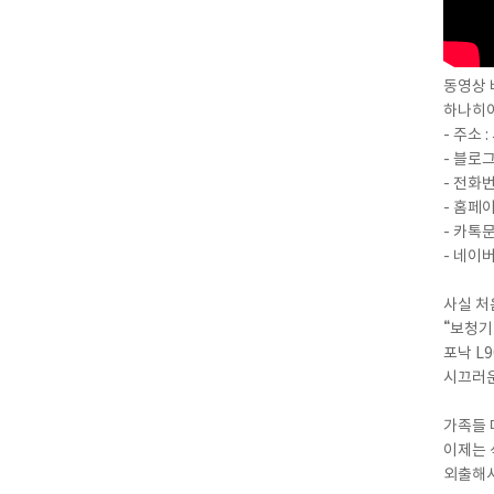
동영상 바
하나히
- 주소 
- 블로그 
- 전화번
- 홈페이지
- 카톡문의
- 네이버 
사실 
“보청기
포낙 L
시끄러운
가족들 
이제는 
외출해서