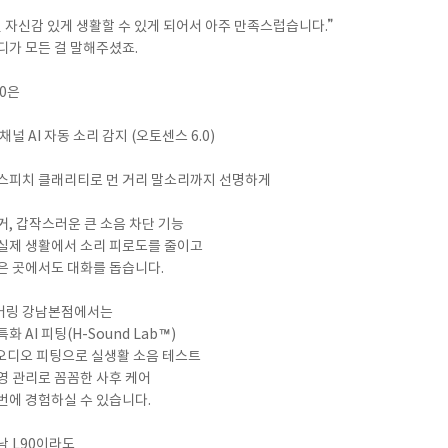
내용
걸 자신감 있게 생활할 수 있게 되어서 아주 만족스럽습니다.”
디가 모든 걸 말해주셨죠.
90은
[자세히보기]
채널 AI 자동 소리 감지 (오토센스 6.0)
개인정보 수집, 이용에 동의합니다.
스피치 클래리티로 먼 거리 말소리까지 선명하게
거, 갑작스러운 큰 소음 차단 기능
실제 생활에서 소리 피로도를 줄이고
은 곳에서도 대화를 돕습니다.
어링 강남본점에서는
화 AI 피팅(H-Sound Lab™)
 오디오 피팅으로 실생활 소음 테스트
영 관리로 꼼꼼한 사후 케어
번에 경험하실 수 있습니다.
낙 L90이라도