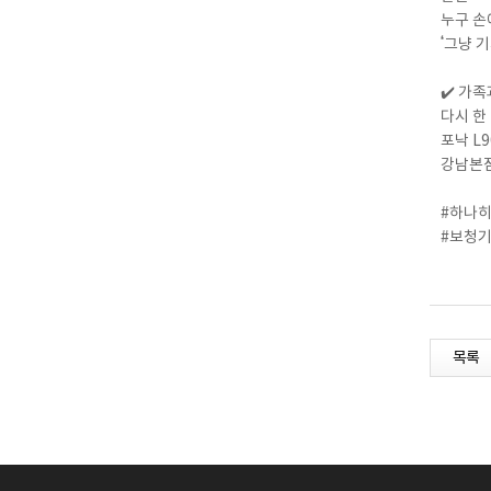
누구 손
‘그냥 
✔️ 가
다시 한
포낙 L
강남본점
#하나히
#보청기
목록