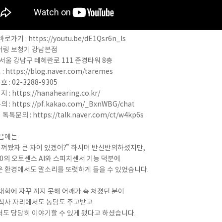
바로 예약하기
로가기 : https://youtu.be/dE1Qsr6n_ls
어링 보청기 강남본점
: 서울 강남구 테헤란로 111 준경타워 8층
: https://blog.naver.com/taremes
호 : 02-3288-9305
이름
 : https://hanahearing.co.kr/
 : https://pf.kakao.com/_BxnWBG/chat
연락처
톡톡문의 : https://talk.naver.com/ct/w4kp6s
-
-
처음에는
센터
 껴봤자 큰 차이 있겠어?” 하시며 반신반의하셨지만,
90의 오토센스 AI와 스피치센서 기능 덕분에
예약날짜
 환경에서도 말소리를 또렷하게 들을 수 있었습니다.
예약시간
대화에 자꾸 끼지 못해 어깨가 축 처졌던 분이
식사 자리에서도 농담도 주고받고
분야
도 당당히 이야기할 수 있게 됐다고 하셨습니다.