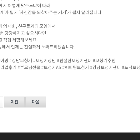
에서 어떻게 맞추느냐에 따라
기계’가 될지 ‘자신감을 되찾아주는 기기’가 될지 달라집니다.
족과의 대화, 친구들과의 모임에서
 번 당당해지고 싶으시다면
90 직접 체험해보세요.
에서 언제든 친절하게 도와드리겠습니다.
어링 #강남보청기 #보청기상담 #친절한보청기센터 #보청기추천
리얼후기 #부모님선물 #보청기AS #AI피팅보청기 #강남보청기센터 #포낙보
이전
다음