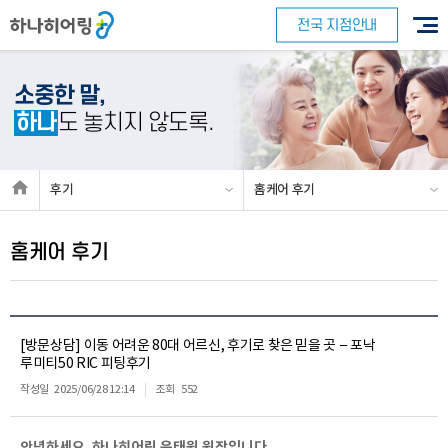
전국 지점안내
소중한 말,
하나
도 놓치지 않도록.
후기
홈케어 후기
홈케어 후기
[방문상담] 이동 어려운 80대 어르신, 후기로 찾은 믿을 곳 – 포낙
루미티50 RIC 피팅후기
작성일
2025/06/28 12:14
조회
552
안녕하세요. 하나히어링
윤태원 원장
입니다.