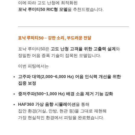
바로 예약하기
이에 따라 고도 난청에 최적화된
포낙 루미티50 RIC형 모델
을 추천드렸습니다.
이름
포낙 루미티50 – 강한 소리, 부드러운 전달
포낙 루미티50은
고도 난청 고객을 위한 고출력 설계
와
연락처
-
-
정밀한 어음 증폭 기술이 접목된 모델입니다.
센터
이번 피팅에서는
고주파 대역(2,000~6,000 Hz) 어음 인식력 개선을 위한
예약날짜
집중 보정
예약시간
중저주파(500~1,000 Hz) 배경 소음 제거 기능 강화
HAF360 가상 음향 시뮬레이션
을 통해
분야
집안 환경(거실, 안방, 현관 등)을 그대로 재현해
가장 현실적인 환경에서 피팅을 완료했습니다.
내용