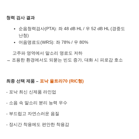
이름
청력 검사 결과
연락처
-
-
순음청력검사(PTA):
좌 48 dB HL / 우 52 dB HL (경중도
센터
난청)
어음명료도(WRS):
좌 78% / 우 80%
예약날짜
고주파 영역에서 말소리 명료도 저하
→ 조용한 환경에서도 되묻는 빈도 증가, 대화 시 피로감 호소
예약시간
분야
최종 선택 제품 –
포낙 울트라70 (RIC형)
내용
- 포낙 최신 신제품 라인업
- 소음 속 말소리 분리 능력 우수
- 부드럽고 자연스러운 음질
- 장시간 착용에도 편안한 착용감
개인정보 수집, 이용에 동의합니다.
[자세히보기]