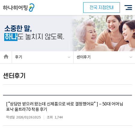
전국 지점안내
소중한 말,
하나
도 놓치지 않도록.
후기
센터후기
센터후기
[ “상담만 받으러 왔는데 신제품으로 바로 결정했어요” ] – 50대 어머님
포낙 울트라70 착용 후기
작성일
2026/01/26 10:25
조회
1,744