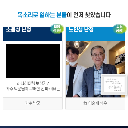
목소리로 일하는 분들
이 먼저 찾았습니다
피팅
피팅
소음성 난청
노인성 난청
성공!
성공!
하나히어링 보청기?
가수 박군님이 구매한 진짜 이유는
가수 박군
故 이순재 배우