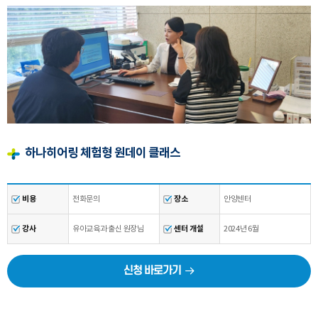
하나히어링 체험형 원데이 클래스
비용
전화문의
장소
안양센터
강사
유아교육과 출신 원장님
센터 개설
2024년 6월
신청 바로가기