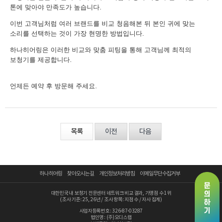
톤에 맞아야 만족도가 높습니다.
이번 고객님처럼 여러 브랜드를 비교 청음해본 뒤 본인 귀에 맞는
소리를 선택하는 것이 가장 현명한 방법입니다.
하나히어링은 이러한 비교와 맞춤 피팅을 통해 고객님께 최적의
보청기를 제공합니다.
언제든 예약 후 방문해 주세요.
목록
이전
다음
하나히어링
찾아오시는 길
개인정보처리방침
이메일무단수집거부
대한민국 내 보청기 전문센터 네트워크 비교 결과, 가맹점 수 1위
(조사 기준: 25, 26년 / 조사 항목: 지점 수 / 자사 집계)
사업자등록번호 : 326-87-03287
법인명 : (주)오디스랩