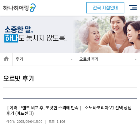
전국 지점안내
소중한 말,
하나
도 놓치지 않도록.
후기
오르빗 후기
오르빗 후기
[ 여러 브랜드 비교 후, 또렷한 소리에 만족 ]– 소노바코리아 V1 선택 상담
후기 (마포센터)
작성일
2025/09/04 15:00
조회
1,106