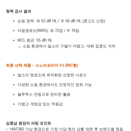
청력 검사 결과
순음 청력: 좌 52 dB HL / 우 56 dB HL (중고도 난청)
이름
어음명료도(WRS): 좌 72점 / 우 76점
연락처
-
-
MCL 평균: 55 dB HL
→ 소음 환경에서 말소리 구별이 어렵고, 대화 집중도 저하
센터
예약날짜
최종 선택 제품 – 소노바코리아 V1 (RIC형)
말소리 명료도에 최적화된 선명한 사운드
예약시간
다양한 소음 환경에서도 안정적인 청취 가능
분야
블루투스 연동으로 편리한 활용
가볍고 개방감 있는 착용감
내용
김종섭 원장의 피팅 포인트
✅ HAF360 가상 환경으로 가정·식당·회의 상황 재현 후 브랜드별 청음