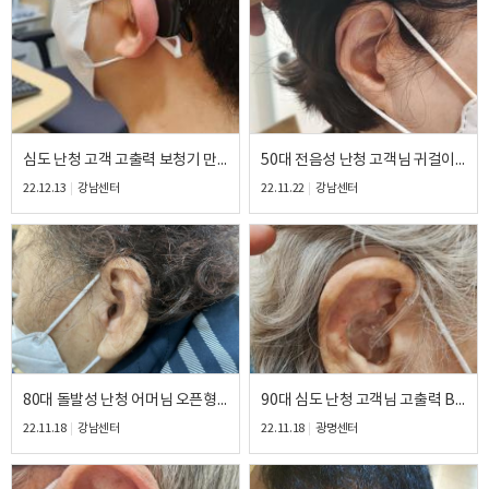
개인정보 수집, 이용에 동의합니다.
[자세히보기]
심도 난청 고객 고출력 보청기 만족 후기
50대 전음성 난청 고객님 귀걸이형 보청기 만족 후기
22.12.13
강남센터
22.11.22
강남센터
80대 돌발성 난청 어머님 오픈형 보청기 착용 만족 후기
90대 심도 난청 고객님 고출력 BTE 보청기 만족 후기
22.11.18
강남센터
22.11.18
광명센터