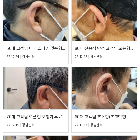
이름
연락처
-
-
50대 고객님 미국 스타키 귓속형 보청기 만족 후기
80대 전음성 난청 고객님 오픈형 보청기 만족 후기
22.12.24
강남센터
22.12.15
강남센터
센터
예약날짜
예약시간
분야
내용
70대 고객님 오픈형 보청기 무료체험 후 구매 만족 후기
60대 고객님 초소형(초고막형)보청기 만족 후기
22.12.15
강남센터
22.12.13
강남센터