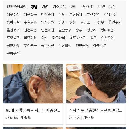
전체 카테고리
강남
광명
광주광산
구리
경주건천
노원
동작
대구수성
대구칠곡
대전중리
마포
부산동래
부산수영
성남수정
송파잠실
수원영통
안산단원
안양
양천
영등포
의정부
용인수지
울산북구
인천부평
인천계산
일산동구
충주
청량리
평내호평
포항북구
파주야당
하남
화도마석
VL르웨스트
청주
인천주안
용인기흥
부산북구
충남서산
마산회원
인천논현
강북삼양
은평구산
80대 고객님 독일 시그니아 충전식 보청기 신제품 AX 만족 후기
스위스 포낙 충전식 오픈형 보청기 무료체험 후 만족 후기
23.01.06
강남센터
22.12.24
강남센터
바로 예약하기