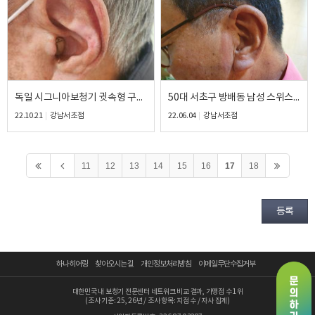
독일 시그니아보청기 귓속형 구매 후기
50대 서초구 방배동 남성 스위스 포낙보청기 사용 후기
22.10.21
강남서초점
22.06.04
강남서초점
11
12
13
14
15
16
17
18
등록
하나히어링
찾아오시는 길
개인정보처리방침
이메일무단수집거부
대한민국 내 보청기 전문센터 네트워크 비교 결과, 가맹점 수 1위
(조사 기준: 25, 26년 / 조사 항목: 지점 수 / 자사 집계)