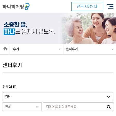
전국 지점안내
소중한 말,
하나
도 놓치지 않도록.
후기
센터후기
센터후기
211
전체
건