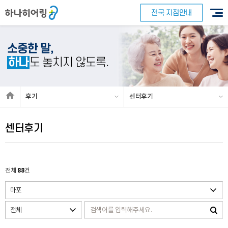
전국 지점안내
소중한 말,
하나
도 놓치지 않도록.
후기
센터후기
센터후기
88
전체
건