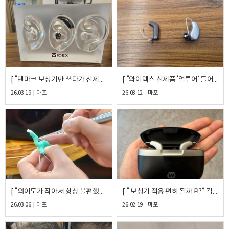
이름
연락처
-
-
[ “덴마크 보청기만 쓰다가 신제품 듣고 바로 결정했어요” ] – 와이덱스 얼루어17 착용 후기
[ “와이덱스 신제품 ‘얼루어’ 들어보고 바로 만족했어요” ] – 와이덱스 얼루어 착용 후기
26.03.19
마포
26.03.12
마포
센터
예약날짜
예약시간
분야
내용
[ “외이도가 작아서 항상 불편했는데, 이렇게 편할 수가 있네요” – 시그니아 7ix 맞춤 몰드 착용 후기
[ “ 보청기 적응 편히 될까요?” 걱정했는데, 이렇게 편하게 들릴 줄 몰랐어요 ] – 와이덱스 스마트릭 440 착용 후기
26.03.06
마포
26.02.19
마포