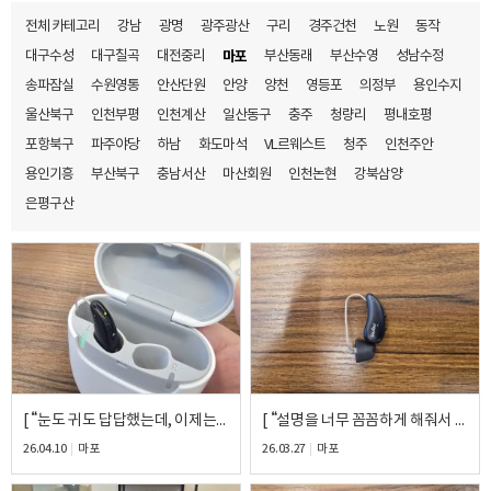
전체 카테고리
강남
광명
광주광산
구리
경주건천
노원
동작
대구수성
대구칠곡
대전중리
마포
부산동래
부산수영
성남수정
송파잠실
수원영통
안산단원
안양
양천
영등포
의정부
용인수지
울산북구
인천부평
인천계산
일산동구
충주
청량리
평내호평
포항북구
파주야당
하남
화도마석
VL르웨스트
청주
인천주안
용인기흥
부산북구
충남서산
마산회원
인천논현
강북삼양
은평구산
[ “눈도 귀도 답답했는데, 이제는 시원하게 들려요” ] – 시그니아 BCT 7ix 착용 후기
[ “설명을 너무 꼼꼼하게 해줘서 고민도 안 하고 결정했어요” ] – 시그니아 5ix 착용 후기
26.04.10
마포
26.03.27
마포
바로 예약하기