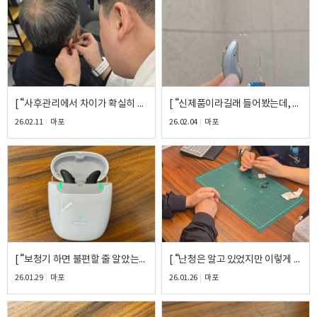
개인정보 수집, 이용에 동의합니다.
[자세히보기]
[ “사후관리에서 차이가 확실히 느껴졌어요” ] – REM 검사로 신뢰가 더해진 포낙 울트라70 착용 후기
[ “신제품이라길래 들어봤는데, 소리가 너무 편해서 바로 결정했어요” ] – 포낙 울트라70 착용 후기
26.02.11
마포
26.02.04
마포
[ “보청기 하면 불편할 줄 알았는데, 왜 진작 안 했나 싶어요” ] – 시그니아 7ix BCT 착용 후기
[ “난청은 알고 있었지만 이렇게 나쁜 줄은 몰랐어요” ] – 70대 중도 난청 아버님 시그니아 5ix 착용 후기
26.01.29
마포
26.01.26
마포