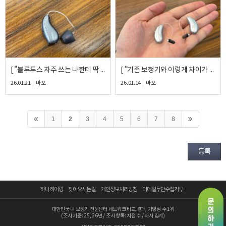
[ “블루투스 자주 쓰는 나한테 딱 맞더라고요” ] – 사용 습관까지 고려한 시그니아 BCT 5ix 선택 후기
[ “기존 보청기와 이렇게 차이가 날 줄은 몰랐어요” ] – 오르빗 v1 체험 후 바로 결정한 60대 아버님 후기
26.01.21
마포
26.01.14
마포
1
2
3
4
5
6
7
8
등록
하나히어링
찾아오시는 길
개인정보처리방침
이메일무단수집거부
대한민국 내 보청기 전문센터 네트워크 비교 결과, 가맹점 수 1위
(조사 기준: 25, 26년 / 조사 항목: 지점 수 / 자사 집계)