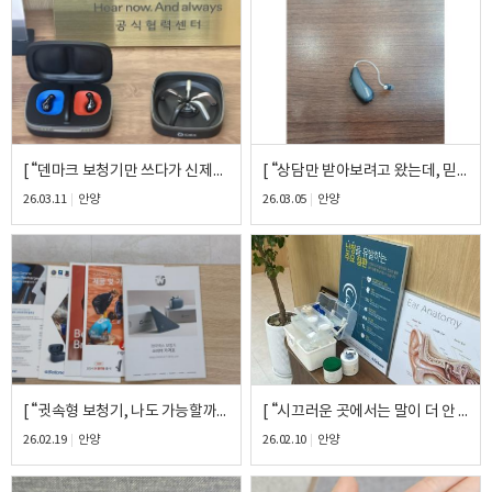
바로 예약하기
이름
[ “덴마크 보청기만 쓰다가 신제품 듣고 바로 결정했어요” ] – 와이덱스 얼루어 17 착용 후기
[ “상담만 받아보려고 왔는데, 믿음이 가서 바로 결정했어요”] – 포낙 울트라50 착용 후기
연락처
-
-
26.03.11
안양
26.03.05
안양
센터
예약날짜
예약시간
분야
[ “귓속형 보청기, 나도 가능할까 했는데 바로 결정했어요” ] – 시그니아 5ix CIC 착용 후기
[ “시끄러운 곳에서는 말이 더 안 들려서 힘들었는데, 확실히 달라졌어요” ] – 포낙 인피니오90 착용 후기
내용
26.02.19
안양
26.02.10
안양