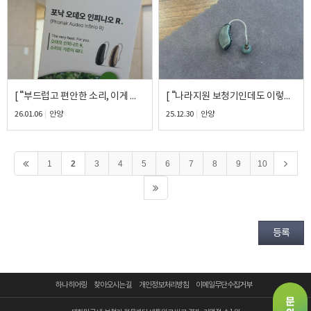
[ “부드럽고 편안한 소리, 이게 바로 신제품 차이네요” ] – 포낙 울트라70 착용 후기
[ “나라지원 보청기인데도 이렇게 꼼꼼할 줄은 몰랐어요” ] – 스타키 제네시스24 착용 후기
26.01.06
안양
25.12.30
안양
1
2
3
4
5
6
7
8
9
10
등록
하나히어링
찾아오시는 길
개인정보처리방침
이메일무단수집거부