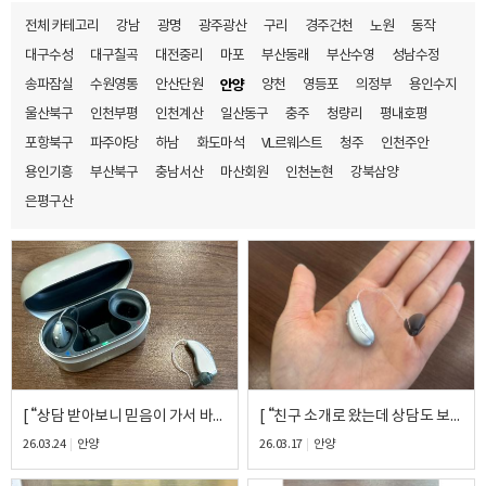
전체 카테고리
강남
광명
광주광산
구리
경주건천
노원
동작
대구수성
대구칠곡
대전중리
마포
부산동래
부산수영
성남수정
송파잠실
수원영통
안산단원
안양
양천
영등포
의정부
용인수지
울산북구
인천부평
인천계산
일산동구
충주
청량리
평내호평
포항북구
파주야당
하남
화도마석
VL르웨스트
청주
인천주안
용인기흥
부산북구
충남서산
마산회원
인천논현
강북삼양
은평구산
[ “상담 받아보니 믿음이 가서 바로 결정했어요” ] – 포낙 인피니오70 착용 후기
[ “친구 소개로 왔는데 상담도 보청기도 너무 만족해요” ] – 오르빗 V1 착용 후기
26.03.24
안양
26.03.17
안양