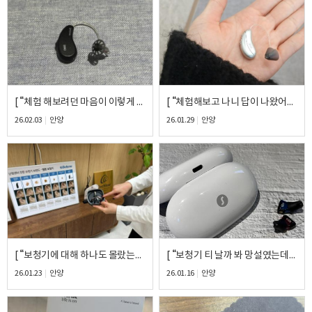
개인정보 수집, 이용에 동의합니다.
[자세히보기]
[ “체험 해보려던 마음이 이렇게 편해질 줄 몰랐어요” ] – 부담 없이 결정한 벨톤 세린17 착용 후기
[ “체험해보고 나니 답이 나왔어요” ] – 실생활 청음 후 선택한 포낙 인피니오90 착용 후기
26.02.03
안양
26.01.29
안양
[ “보청기에 대해 하나도 몰랐는데, 제 귀에 맞는 걸 딱 추천해주시더라고요”] – 와이덱스 얼루어 440 착용 후기
[ “보청기 티 날까 봐 망설였는데, 생각보다 전혀 안 보여요” ] – 시그니아 실크 7ix 초소형 보청기 착용 후기
26.01.23
안양
26.01.16
안양