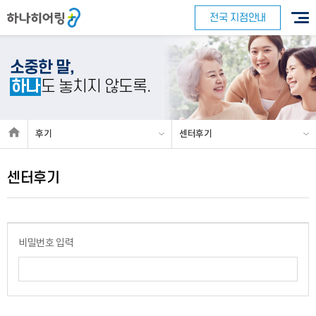
전국 지점안내
소중한 말,
하나
도 놓치지 않도록.
바로 예약하기
후기
센터후기
센터후기
이름
연락처
-
-
센터
비밀번호 입력
예약날짜
예약시간