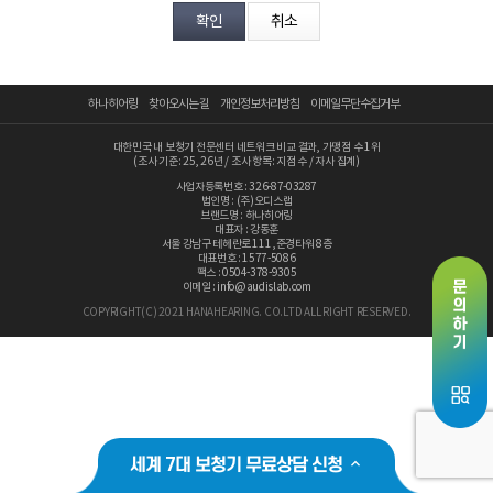
분야
내용
하나히어링
찾아오시는 길
개인정보처리방침
이메일무단수집거부
대한민국 내 보청기 전문센터 네트워크 비교 결과, 가맹점 수 1위
(조사 기준: 25, 26년 / 조사 항목: 지점 수 / 자사 집계)
사업자등록번호 : 326-87-03287
법인명 : (주)오디스랩
브랜드명 : 하나히어링
개인정보 수집, 이용에 동의합니다.
대표자 : 강동훈
서울 강남구 테헤란로 111 ,준경타워 8층
[자세히보기]
대표번호 : 1577-5086
팩스 : 0504-378-9305
이메일 : info@audislab.com
COPYRIGHT(C) 2021 HANAHEARING. CO.LTD ALL RIGHT RESERVED.
세계 7대 보청기 무료상담 신청