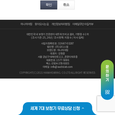
분야
내용
하나히어링
찾아오시는 길
개인정보처리방침
이메일무단수집거부
대한민국 내 보청기 전문센터 네트워크 비교 결과, 가맹점 수 1위
(조사 기준: 25, 26년 / 조사 항목: 지점 수 / 자사 집계)
사업자등록번호 : 326-87-03287
법인명 : (주)오디스랩
브랜드명 : 하나히어링
개인정보 수집, 이용에 동의합니다.
대표자 : 강동훈
서울 강남구 테헤란로 111 ,준경타워 8층
[자세히보기]
대표번호 : 1577-5086
팩스 : 0504-378-9305
이메일 : info@audislab.com
COPYRIGHT(C) 2021 HANAHEARING. CO.LTD ALL RIGHT RESERVED.
세계 7대 보청기 무료상담 신청