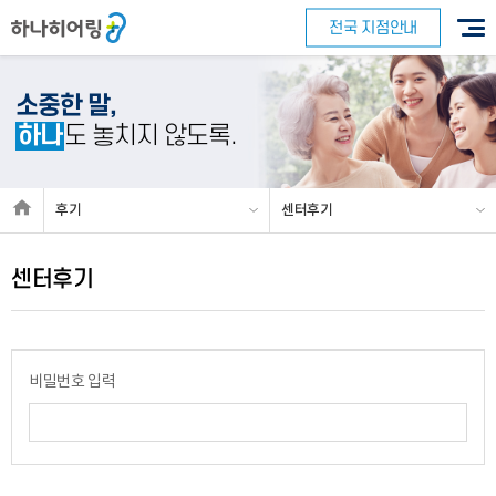
전국 지점안내
소중한 말,
하나
도 놓치지 않도록.
바로 예약하기
후기
센터후기
센터후기
이름
연락처
-
-
센터
비밀번호 입력
예약날짜
예약시간