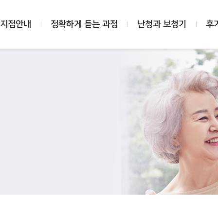
 지점안내
정확하게 듣는 과정
난청과 보청기
후
바로 예약하기