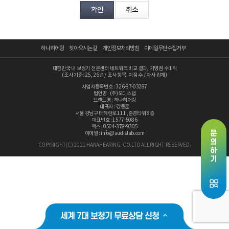
분야
내용
하나히어링
찾아오시는 길
개인정보처리방침
이메일무단수집거부
대한민국 내 보청기 전문센터 네트워크 비교 결과, 가맹점 수 1위
(조사 기준: 25, 26년 / 조사 항목: 지점 수 / 자사 집계)
사업자등록번호 : 326-87-03287
법인명 : (주)오디스랩
브랜드명 : 하나히어링
개인정보 수집, 이용에 동의합니다.
대표자 : 강동훈
서울 강남구 테헤란로 111 ,준경타워 8층
[자세히보기]
대표번호 : 1577-5086
팩스 : 0504-378-9305
이메일 : info@audislab.com
COPYRIGHT(C) 2021 HANAHEARING. CO.LTD ALL RIGHT RESERVED.
세계 7대 보청기 무료상담 신청