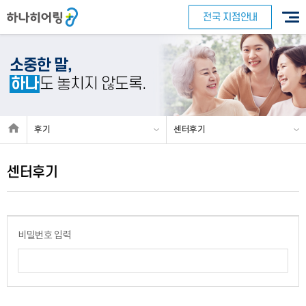
전국 지점안내
소중한 말,
하나
도 놓치지 않도록.
바로 예약하기
후기
센터후기
센터후기
이름
연락처
-
-
센터
비밀번호 입력
예약날짜
예약시간