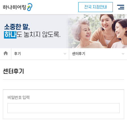
전국 지점안내
소중한 말,
하나
도 놓치지 않도록.
바로 예약하기
후기
센터후기
센터후기
이름
연락처
-
-
센터
비밀번호 입력
예약날짜
예약시간