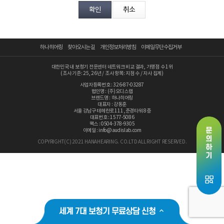
분야
내용
하나히어링
찾아오시는 길
개인정보처리방침
이메일무단수집거부
대한민국 내 보청기 전문센터 네트워크 비교 결과, 가맹점 수 1위
(조사 기준: 25, 26년 / 조사 항목: 지점 수 / 자사 집계)
사업자등록번호 : 326-87-03287
법인명 : (주)오디스랩
브랜드명 : 하나히어링
개인정보 수집, 이용에 동의합니다.
대표자 : 강동훈
서울 강남구 테헤란로 111 ,준경타워 8층
[자세히보기]
대표번호 : 1577-5086
팩스 : 0504-378-9305
이메일 : info@audislab.com
COPYRIGHT(C) 2021 HANAHEARING. CO.LTD ALL RIGHT RESERVED.
세계 7대 보청기 무료상담 신청