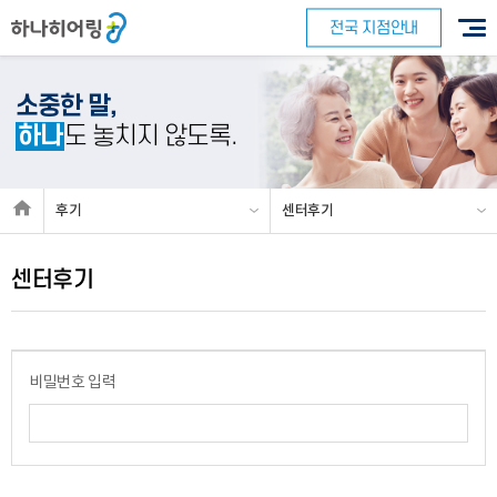
전국 지점안내
소중한 말,
하나
도 놓치지 않도록.
바로 예약하기
후기
센터후기
센터후기
이름
연락처
-
-
센터
비밀번호 입력
예약날짜
예약시간