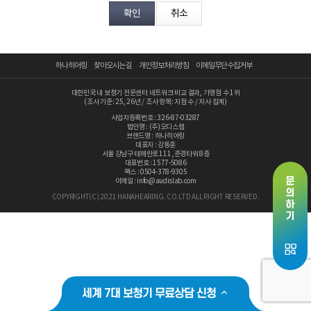
분야
내용
하나히어링
찾아오시는 길
개인정보처리방침
이메일무단수집거부
대한민국 내 보청기 전문센터 네트워크 비교 결과, 가맹점 수 1위
(조사 기준: 25, 26년 / 조사 항목: 지점 수 / 자사 집계)
사업자등록번호 : 326-87-03287
법인명 : (주)오디스랩
브랜드명 : 하나히어링
개인정보 수집, 이용에 동의합니다.
대표자 : 강동훈
서울 강남구 테헤란로 111 ,준경타워 8층
[자세히보기]
대표번호 : 1577-5086
팩스 : 0504-378-9305
이메일 : info@audislab.com
COPYRIGHT(C) 2021 HANAHEARING. CO.LTD ALL RIGHT RESERVED.
세계 7대 보청기 무료상담 신청