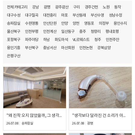
전체 카테고리
강남
광명
광주광산
구리
경주건천
노원
동작
대구수성
대구칠곡
대전중리
마포
부산동래
부산수영
성남수정
송파잠실
수원영통
안산단원
안양
양천
영등포
의정부
용인수지
울산북구
인천부평
인천계산
일산동구
충주
청량리
평내호평
포항북구
파주야당
하남
화도마석
VL르웨스트
청주
인천주안
용인기흥
부산북구
충남서산
마산회원
인천논현
강북삼양
은평구산
"왜 진작 오지 않았을까, 그 생각부터 들었습니다." 40대 남성 고객님의 스타키 이볼브 AI RIC 피팅 후기
"생각보다 달라진 건 소리가 아니라 대화였습니다." 50대 남성 고객님의 시그니아 모션 C&G BTE 피팅 후기
26.07.08
송파잠실
26.07.08
광명