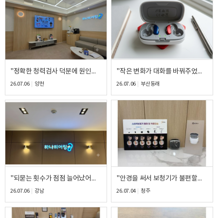
개인정보 수집, 이용에 동의합니다.
[자세히보기]
"정확한 청력검사 덕분에 원인을 알게 되었습니다." 70대 남성 고객님의 벨톤 인비전 RIC 피팅 후기
"작은 변화가 대화를 바꿔주었습니다." 60대 여성 고객님의 시그니아 실크 C&G IX IIC 피팅 후기
26.07.06
양천
26.07.06
부산동래
"되묻는 횟수가 점점 늘어났어요." 60대 남성 고객님의 오티콘 인텐트 3 RIC 피팅 후기
"안경을 써서 보청기가 불편할까 봐 고민이었습니다." 50대 남성 고객님의 스타키 제네시스 AI CIC 피팅 후기
26.07.06
강남
26.07.04
청주