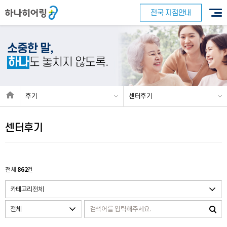
전국 지점안내
소중한 말,
하나
도 놓치지 않도록.
후기
센터후기
센터후기
862
전체
건