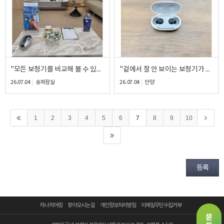
"모든 보청기를 비교해 볼 수 있다고 해서 찾아왔어요." 50대 여성 고객님의 포낙 인피니오 70 RIC 피팅 후기
"겉에서 잘 안 보이는 보청기가 있을까요?" 40대 남성 고객님의 시그니아 Insio C&G 5IX CIC 피팅 후기
26.07.04
송파잠실
26.07.04
안양
1
2
3
4
5
6
7
8
9
10
등록
하나히어링
찾아오시는 길
개인정보처리방침
이메일무단수집거부