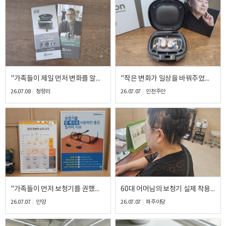
바로 예약하기
이름
"가족들이 제일 먼저 변화를 알아봤습니다." 80대 남성 고객님의 와이덱스 스마트 RIC 피팅 후기
"작은 변화가 일상을 바꿔주었습니다." 50대 여성 고객님의 오티콘 인텐트 1 RIC 피팅 후기
연락처
-
-
26.07.08
청량리
26.07.07
인천주안
센터
예약날짜
예약시간
분야
"가족들이 먼저 보청기를 권했습니다." 70대 남성 고객님의 벨톤 인비전 RIC 피팅 후기
60대 어머님의 보청기 실제 착용 후기
내용
26.07.07
안양
26.07.07
파주야당