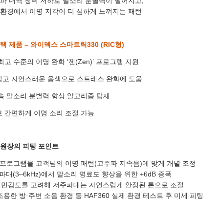
파 대역 청취 저하로 말소리 분별력이 떨어지고,
예약날짜
 환경에서 이명 지각이 더 심하게 느껴지는 패턴
예약시간
택 제품 – 와이덱스 스마트릭330 (RIC형)
분야
 최고 수준의 이명 완화 ‘젠(Zen)’ 프로그램 지원
내용
드럽고 자연스러운 음색으로 스트레스 완화에 도움
 속 말소리 분별력 향상 알고리즘 탑재
로 간편하게 이명 소리 조절 가능
[자세히보기]
개인정보 수집, 이용에 동의합니다.
 원장의 피팅 포인트
n 프로그램을 고객님의 이명 패턴(고주파 지속음)에 맞게 개별 조정
파대(3–6kHz)에서 말소리 명료도 향상을 위한 +6dB 증폭
명 민감도를 고려해 저주파대는 자연스럽게 안정된 톤으로 조절
·조용한 방·주변 소음 환경 등 HAF360 실제 환경 테스트 후 미세 피팅