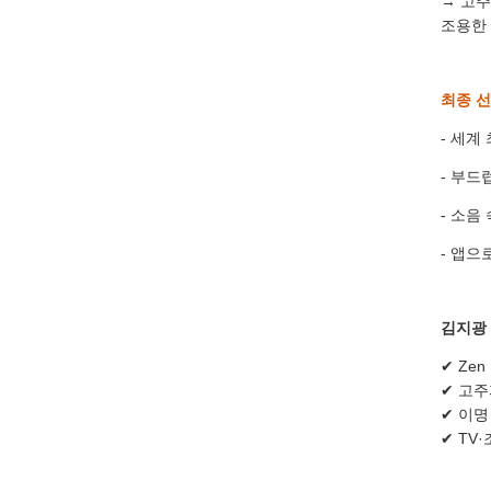
→ 고주
조용한
최종 선
- 세계
- 부
- 소음
- 앱으
김지광
✔ Ze
✔ 고주
✔ 이
✔ TV