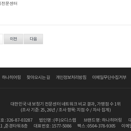
기전문센터
이전
다음
하나히어링
찾아오시는 길
개인정보처리방침
이메일무단수집거부
대한민국 내 보청기 전문센터 네트워크 비교 결과, 가맹점 수 1위
(조사 기준: 25, 26년 / 조사 항목: 지점 수 / 자사 집계)
 326-87-03287
법인명 : (주)오디스랩
브랜드명 : 하나히어링
1 ,준경타워 8층
대표번호 : 1577-5086
팩스 : 0504-378-9305
이메일 