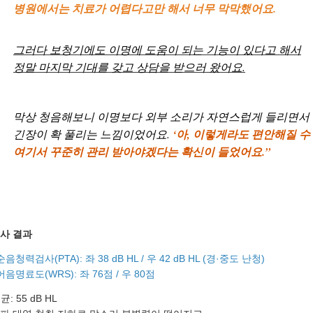
병원에서는 치료가 어렵다고만 해서 너무 막막했어요.
그러다 보청기에도 이명에 도움이 되는 기능이 있다고 해서
정말 마지막 기대를 갖고 상담을 받으러 왔어요.
막상 청음해보니 이명보다 외부 소리가 자연스럽게 들리면서
긴장이 확 풀리는 느낌이었어요.
‘아, 이렇게라도 편안해질 수
바로 예약하기
여기서 꾸준히 관리 받아야겠다는 확신이 들었어요.”
이름
사 결과
연락처
-
-
순음청력검사(PTA): 좌 38 dB HL / 우 42 dB HL (경·중도 난청)
어음명료도(WRS): 좌 76점 / 우 80점
센터
균: 55 dB HL