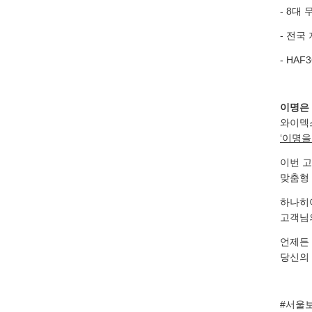
- 8대
- 전국
- HA
이명은 
와이덱스
‘이명을
이번 고
맞춤형 
하나히
고객님
언제든 
당신의
#서울