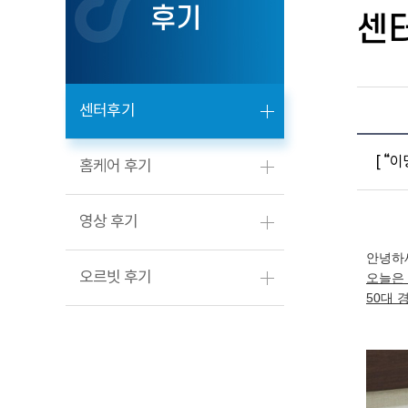
후기
센
센터후기
[ “
홈케어 후기
영상 후기
안녕하
오르빗 후기
오늘은 
50대 