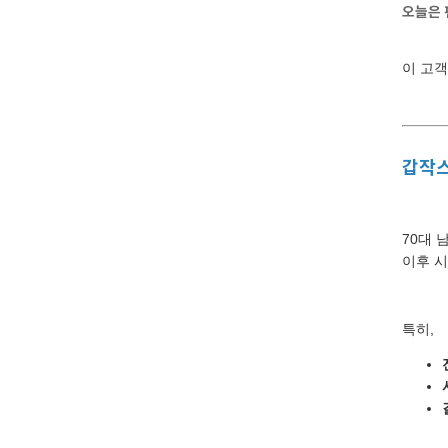
오늘은
이 고
갑작스
70대 
이후 
특히,