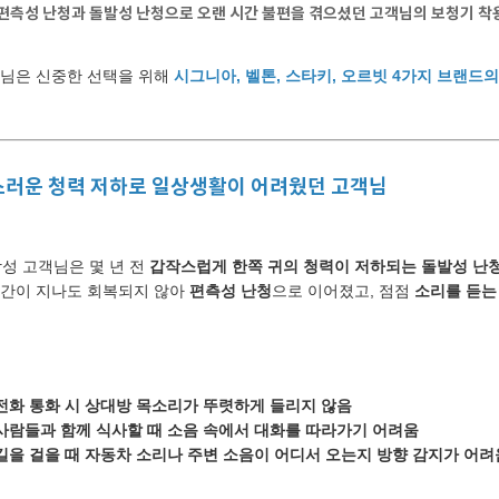
편측성 난청과 돌발성 난청
으로 오랜 시간 불편을 겪으셨던 고객님의 보청기 착
객님은 신중한 선택을 위해
시그니아, 벨톤, 스타키, 오르빗 4가지 브랜드
러운 청력 저하로 일상생활이 어려웠던 고객님
남성 고객님은 몇 년 전
갑작스럽게 한쪽 귀의 청력이 저하되는 돌발성 난
시간이 지나도 회복되지 않아
편측성 난청
으로 이어졌고, 점점
소리를 듣는
전화 통화 시 상대방 목소리가 뚜렷하게 들리지 않음
사람들과 함께 식사할 때 소음 속에서 대화를 따라가기 어려움
길을 걸을 때 자동차 소리나 주변 소음이 어디서 오는지 방향 감지가 어려