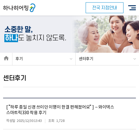
전국 지점안내
소중한 말,
하나
도 놓치지 않도록.
후기
센터후기
센터후기
[ “하루 종일 신경 쓰이던 이명이 한결 편해졌어요” ] – 와이덱스
스마트릭330 착용 후기
작성일
2025/12/30 13:43
조회
1,728