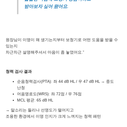
받아보자 싶어 왔어요.
원장님이 이명이 왜 생기는지부터 보청기로 어떤 도움을 받을 수
있는지
차근차근 설명해주셔서 마음이 좀 놓였어요.”
바로 예약하기
청력 검사 결과
순음청력검사(PTA): 좌 44 dB HL / 우 47 dB HL → 중도
난청
이름
어음명료도(WRS): 좌 72점 / 우 76점
MCL 평균: 65 dB HL
연락처
-
-
→ 말소리는 들리나 선명도가 떨어지고
조용한 환경에서 이명 인지가 크게 느껴지는 청력 패턴
센터