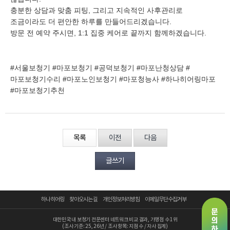
충분한 상담과 맞춤 피팅, 그리고 지속적인 사후관리로
조금이라도 더 편안한 하루를 만들어드리겠습니다.
방문 전 예약 주시면, 1:1 집중 케어로 끝까지 함께하겠습니다.
#서울보청기 #마포보청기 #공덕보청기 #마포난청상담 #
마포보청기수리 #마포노인보청기 #마포청능사 #하나히어링마포
#마포보청기추천
목록
이전
다음
글쓰기
하나히어링
찾아오시는 길
개인정보처리방침
이메일무단수집거부
대한민국 내 보청기 전문센터 네트워크 비교 결과, 가맹점 수 1위
(조사 기준: 25, 26년 / 조사 항목: 지점 수 / 자사 집계)