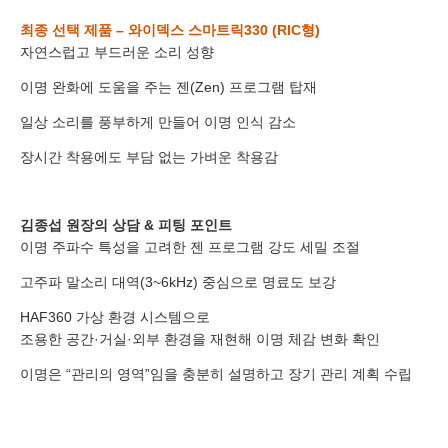
예약날짜
최종 선택 제품 – 와이덱스 스마트릭330 (RIC형)
자연스럽고 부드러운 소리 성향
예약시간
이명 완화에 도움을 주는 젠(Zen) 프로그램 탑재
분야
일상 소리를 풍부하게 만들어 이명 인식 감소
내용
장시간 착용에도 부담 없는 가벼운 착용감
김종섭 원장의 상담 & 피팅 포인트
이명 주파수 특성을 고려한 젠 프로그램 강도 세밀 조절
개인정보 수집, 이용에 동의합니다.
고주파 말소리 대역(3~6kHz) 중심으로 명료도 보강
[자세히보기]
HAF360 가상 환경 시스템으로
조용한 공간·거실·외부 환경을 재현해 이명 체감 변화 확인
이명은 “관리의 영역”임을 충분히 설명하고 장기 관리 계획 수립