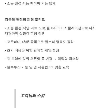
- 소음 환경 자동 최적화 기능 탑재
분야
내용
강동욱 원장의 피팅 포인트
- 소음 환경(식당·마트·도로)을 HAF360 시뮬레이션으로 다시
재현하여 실환경 피팅 진행
- 고주파대 +8dB 증폭으로 말소리 명료도 강화
개인정보 수집, 이용에 동의합니다.
- 초기 적응을 위한 단계별 게인 설정
[자세히보기]
- 귀 모양에 맞춰 오픈형 돔 변경 → 먹먹함 최소화
- 블루투스 기능 및 앱 사용법 1:1 맞춤 교육
고객님의 소감