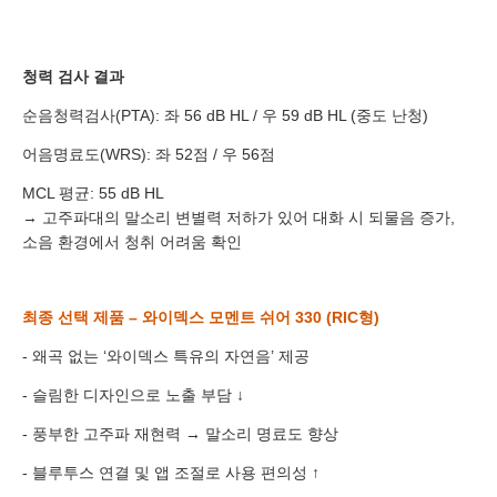
청력 검사 결과
순음청력검사(PTA): 좌 56 dB HL / 우 59 dB HL (중도 난청)
바로 예약하기
어음명료도(WRS): 좌 52점 / 우 56점
MCL 평균: 55 dB HL
→ 고주파대의 말소리 변별력 저하가 있어 대화 시 되물음 증가,
소음 환경에서 청취 어려움 확인
이름
최종 선택 제품 – 와이덱스 모멘트 쉬어 330 (RIC형)
연락처
-
-
- 왜곡 없는 ‘와이덱스 특유의 자연음’ 제공
센터
- 슬림한 디자인으로 노출 부담 ↓
예약날짜
- 풍부한 고주파 재현력 → 말소리 명료도 향상
- 블루투스 연결 및 앱 조절로 사용 편의성 ↑
예약시간