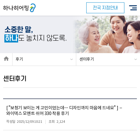
전국 지점안내
소중한 말,
하나
도 놓치지 않도록.
후기
센터후기
센터후기
[ “보청기 보이는 게 고민이었는데… 디자인까지 마음에 드네요” ] –
와이덱스 모멘트 쉬어 330 착용 후기
작성일
2025/12/09 10:21
조회
2,124