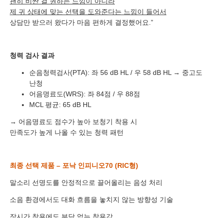
괜히 비싼 걸 권하는 느낌이 아니라
제 귀 상태에 맞는 선택을 도와준다는 느낌이 들어서
상담만 받으러 왔다가 마음 편하게 결정했어요.”
청력 검사 결과
바로 예약하기
순음청력검사(PTA): 좌 56 dB HL / 우 58 dB HL → 중고도
난청
어음명료도(WRS): 좌 84점 / 우 88점
MCL 평균: 65 dB HL
→ 어음명료도 점수가 높아 보청기 착용 시
이름
만족도가 높게 나올 수 있는 청력 패턴
연락처
-
-
최종 선택 제품 – 포낙 인피니오70 (RIC형)
센터
말소리 선명도를 안정적으로 끌어올리는 음성 처리
예약날짜
소음 환경에서도 대화 흐름을 놓치지 않는 방향성 기술
예약시간
장시간 착용에도 부담 없는 착용감