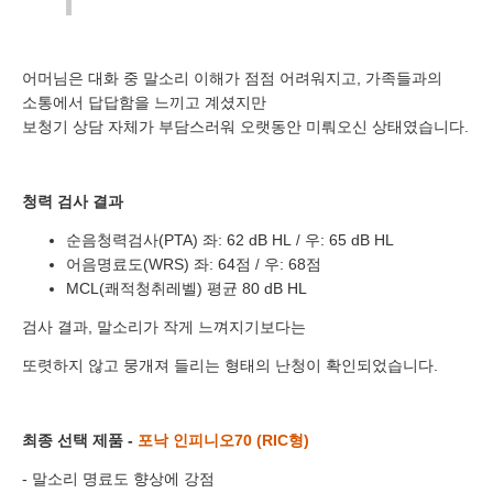
어머님은 대화 중 말소리 이해가 점점 어려워지고, 가족들과의
소통에서 답답함을 느끼고 계셨지만
바로 예약하기
보청기 상담 자체가 부담스러워 오랫동안 미뤄오신 상태였습니다.
청력 검사 결과
순음청력검사(PTA)
좌: 62 dB HL
우: 65 dB HL
/
이름
어음명료도(WRS)
좌: 64점
우: 68점
/
MCL(쾌적청취레벨)
평균 80 dB HL
연락처
-
-
검사 결과, 말소리가 작게 느껴지기보다는
센터
또렷하지 않고 뭉개져 들리는 형태의 난청이 확인되었습니다.
예약날짜
최종 선택 제품 -
포낙 인피니오70 (RIC형)
예약시간
- 말소리 명료도 향상에 강점