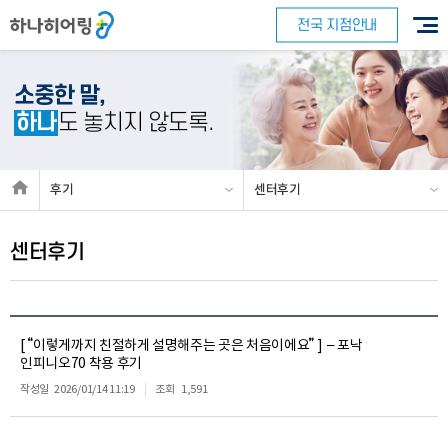
전국 지점안내
소중한 말,
하나
도 놓치지 않도록.
후기
센터후기
센터후기
[ “이렇게까지 친절하게 설명해주는 곳은 처음이에요” ] – 포낙
인피니오70 착용 후기
작성일
2026/01/14 11:19
조회
1,591