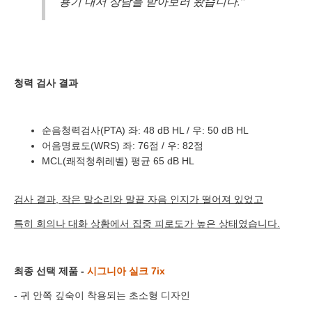
용기 내서 상담을 받아보러 왔습니다.”
바로 예약하기
청력 검사 결과
순음청력검사(PTA)
좌: 48 dB HL /
우: 50 dB HL
어음명료도(WRS)
좌: 76점 /
우: 82점
이름
MCL(쾌적청취레벨)
평균 65 dB HL
연락처
-
-
검사 결과, 작은 말소리와 말끝 자음 인지가 떨어져 있었고
센터
특히 회의나 대화 상황에서 집중 피로도가 높은 상태였습니다.
예약날짜
최종 선택 제품 -
시그니아 실크 7ix
예약시간
- 귀 안쪽 깊숙이 착용되는 초소형 디자인