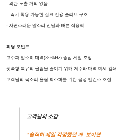
분야
- 외관 노출 거의 없음
내용
- 즉시 착용 가능한 실크 전용 슬리브 구조
- 자연스러운 말소리 전달과 빠른 적응력
피팅 포인트
개인정보 수집, 이용에 동의합니다.
고주파 말소리 대역(3~6kHz) 중심 세밀 조정
[자세히보기]
귓속형 특유의 울림을 줄이기 위해 저주파 대역 미세 감쇄
고객님의 목소리 울림 최소화를 위한 음성 밸런스 조절
고객님의 소감
“솔직히 제일 걱정했던 게 ‘보이면