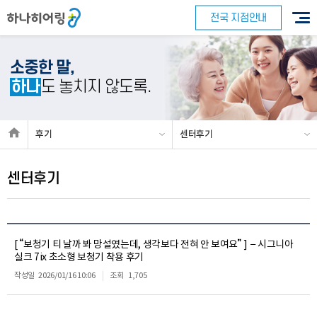
전국 지점안내
소중한 말,
하나
도 놓치지 않도록.
후기
센터후기
센터후기
[ “보청기 티 날까 봐 망설였는데, 생각보다 전혀 안 보여요” ] – 시그니아
실크 7ix 초소형 보청기 착용 후기
작성일
2026/01/16 10:06
조회
1,705