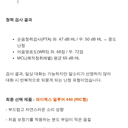
청력 검사 결과
바로 예약하기
순음청력검사(PTA)
좌: 47 dB HL /
우: 50 dB HL
→ 중도
난청
어음명료도(WRS)
좌: 68점 /
우: 72점
MCL(쾌적청취레벨)
평균 65 dB HL
이름
검사 결과, 일상 대화는 가능하지만 말소리가 선명하지 않아
대화 시 반복적으로 되묻게 되는 난청 유형이었습니다.
연락처
-
-
센터
최종 선택 제품 -
와이덱스 얼루어 440 (RIC형)
예약날짜
- 부드럽고 자연스러운 소리 성향
예약시간
- 처음 보청기를 착용하는 분도 부담이 적은 음질