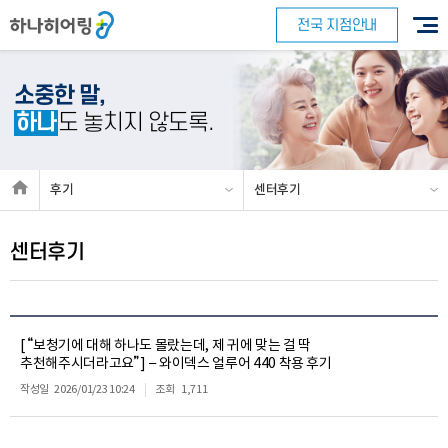
전국 지점안내
소중한 말,
하나
도 놓치지 않도록.
후기
센터후기
센터후기
[ “보청기에 대해 하나도 몰랐는데, 제 귀에 맞는 걸 딱
추천해주시더라고요”] – 와이덱스 얼루어 440 착용 후기
작성일
2026/01/23 10:24
조회
1,711