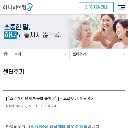
전국 지점안내
소중한 말,
하나
도 놓치지 않도록.
후기
센터후기
센터후기
[ “소리가 이렇게 깨끗할 줄이야” ] – 오르빗 v1 착용 후기
작성일
2025/12/09 11:31
조회
2,473
안녕하세요,
하나히어링 강남센터 정우준 원장
입니다.