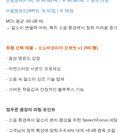
순음청력(PTA): 좌 55 dB HL / 우 58 dB HL → 중도 난청
어음명료도(WRS): 좌 52점 / 우 56점
MCL 평균: 60 dB HL
→ 말소리 변별력 저하, 특히 소음 환경에서 청취 어려움 증가
이름
연락처
-
-
최종 선택 제품 – 소노바코리아 오르빗 v1 (RIC형)
센터
- 음성 명료도 강점
- 자연스러운 사운드 프로세싱
예약날짜
- 소음 속 말소리 강조 기술 탑재
예약시간
- 가벼운 착용감과 안정적인 블루투스 기능
분야
내용
정우준 원장의 피팅 포인트
- 소음 환경에서 말소리 분리 향상을 위한 SpeechFocus 세팅
- 고객님의 청력 특성에 맞춰 3–6 kHz 대역 +8 dB 증폭 조절