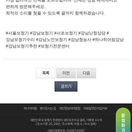
편하게 방문해주세요.
최적의 소리를 찾을 수 있도록 끝까지 함께하겠습니다.
#서울보청기 #강남보청기 #서초보청기 #강남난청상담 #
강남보청기수리 #강남노인보청기 #강남청능사 #하나히어링강남
#강남보청기추천 #보청기전문센터
목록
이전
다음
글쓰기
하나히어링
찾아오시는 길
개인정보처리방침
이메일무단수집거부
대한민국 내 보청기 전문센터 네트워크 비교 결과, 가맹점 수 1위
(조사 기준: 25, 26년 / 조사 항목: 지점 수 / 자사 집계)
사업자등록번호 : 326-87-03287