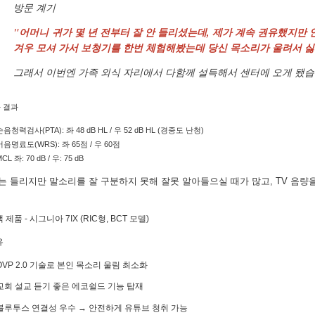
방문 계기
"어머니 귀가 몇 년 전부터 잘 안 들리셨는데, 제가 계속 권유했지만 
겨우 모셔 가서 보청기를 한번 체험해봤는데 당신 목소리가 울려서 싫
그래서 이번엔 가족 외식 자리에서 다함께 설득해서 센터에 오게 됐습
 결과
순음청력검사(PTA): 좌 48 dB HL / 우 52 dB HL (경중도 난청)
어음명료도(WRS): 좌 65점 / 우 60점
CL 좌: 70 dB / 우: 75 dB
는 들리지만 말소리를 잘 구분하지 못해 잘못 알아들으실 때가 많고, TV 음량
제품 - 시그니아 7IX (RIC형, BCT 모델)
유
OVP 2.0 기술로 본인 목소리 울림 최소화
교회 설교 듣기 좋은 에코쉴드 기능 탑재
블루투스 연결성 우수 → 안전하게 유튜브 청취 가능