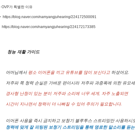
 OVP가 특별한 이유
>
https://blog.naver.com/namyangjuhearing/224172500091
>
https://blog.naver.com/namyangjuhearing/224172173385
바로 예약하기
청능 재활 가이드
이름
어머님께서
평소 이어폰을 끼고 유튜브를 많이 보신다고
하셨어요.
저주파 쪽 청력 손실은 가벼운 편이시라 저주파 과증폭에 의한 유모세
연락처
-
-
경사형 난청이 있는 분이 저주파 소리에 너무 세게, 자주 노출되면
센터
시간이 지나면서 청력이 더 나빠질 수 있어 주의가 필요합니다.
예약날짜
이어폰 사용을 즉시 금지하고 보청기 블루투스 스트리밍만 사용하시
예약시간
청력에 맞게 잘 피팅된 보청기 스트리밍을 통해 명료한 말소리를 듣는