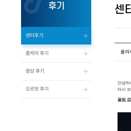
후기
센
센터후기
울려서
홈케어 후기
영상 후기
안녕하
오르빗 후기
타사 
울림 