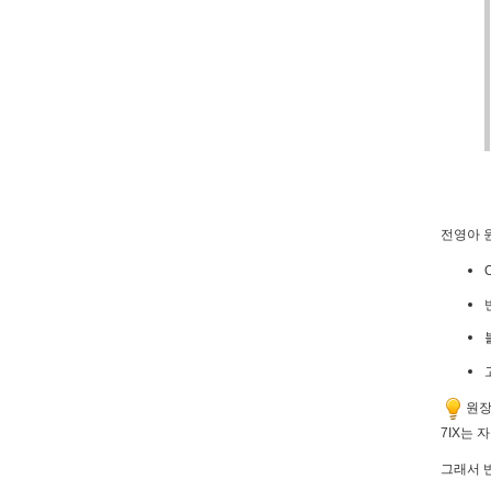
전영아 
원장 
7IX는
그래서 