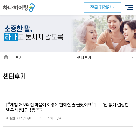
전국 지점안내
소중한 말,
하나
도 놓치지 않도록.
후기
센터후기
센터후기
[ “체험 해보려던 마음이 이렇게 편해질 줄 몰랐어요” ] – 부담 없이 결정한
벨톤 세린17 착용 후기
작성일
2026/02/03 13:07
조회
1,645