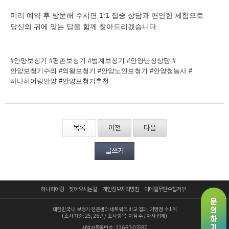
미리 예약 후 방문해 주시면 1:1 집중 상담과 편안한 체험으로
당신의 귀에 맞는 답을 함께 찾아드리겠습니다.
#안양보청기 #평촌보청기 #범계보청기 #안양난청상담 #
안양보청기수리 #의왕보청기 #안양노인보청기 #안양청능사 #
하나히어링안양 #안양보청기추천
목록
이전
다음
글쓰기
하나히어링
찾아오시는 길
개인정보처리방침
이메일무단수집거부
대한민국 내 보청기 전문센터 네트워크 비교 결과, 가맹점 수 1위
(조사 기준: 25, 26년 / 조사 항목: 지점 수 / 자사 집계)
사업자등록번호 : 326-87-03287