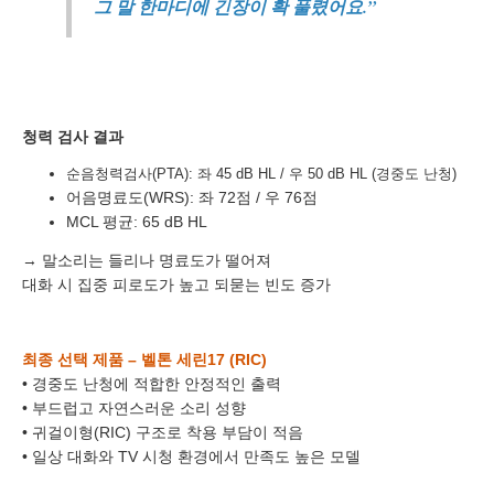
그 말 한마디에 긴장이 확 풀렸어요.”
이름
청력 검사 결과
연락처
-
-
순음청력검사(PTA): 좌 45 dB HL / 우 50 dB HL (경중도 난청)
어음명료도(WRS): 좌 72점 / 우 76점
센터
MCL 평균: 65 dB HL
예약날짜
→ 말소리는 들리나 명료도가 떨어져
대화 시 집중 피로도가 높고 되묻는 빈도 증가
예약시간
분야
최종 선택 제품 – 벨톤 세린17 (RIC)
• 경중도 난청에 적합한 안정적인 출력
내용
• 부드럽고 자연스러운 소리 성향
• 귀걸이형(RIC) 구조로 착용 부담이 적음
• 일상 대화와 TV 시청 환경에서 만족도 높은 모델