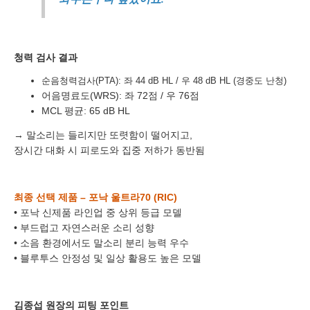
청력 검사 결과
이름
순음청력검사(PTA): 좌 44 dB HL / 우 48 dB HL (경중도 난청)
연락처
-
-
어음명료도(WRS): 좌 72점 / 우 76점
MCL 평균: 65 dB HL
센터
→ 말소리는 들리지만 또렷함이 떨어지고,
장시간 대화 시 피로도와 집중 저하가 동반됨
예약날짜
예약시간
최종 선택 제품 – 포낙 울트라70 (RIC)
• 포낙 신제품 라인업 중 상위 등급 모델
분야
• 부드럽고 자연스러운 소리 성향
• 소음 환경에서도 말소리 분리 능력 우수
내용
• 블루투스 안정성 및 일상 활용도 높은 모델
김종섭 원장의 피팅 포인트