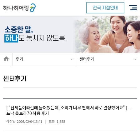
전국 지점안내
소중한 말,
하나
도 놓치지 않도록.
후기
센터후기
센터후기
[ “신제품이라길래 들어봤는데, 소리가 너무 편해서 바로 결정했어요” ] –
포낙 울트라70 착용 후기
작성일
2026/02/04 13:41
조회
1,588