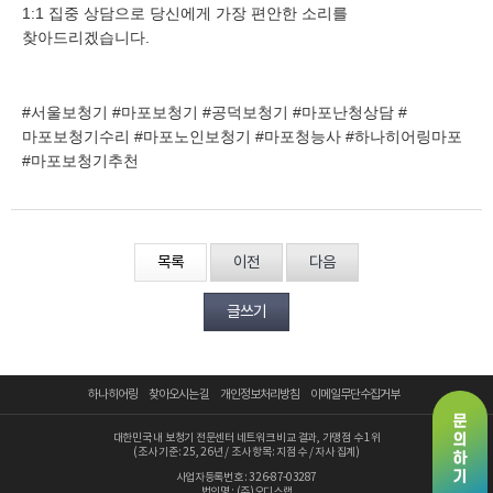
1:1 집중 상담으로 당신에게 가장 편안한 소리를
찾아드리겠습니다.
#서울보청기 #마포보청기 #공덕보청기 #마포난청상담 #
마포보청기수리 #마포노인보청기 #마포청능사 #하나히어링마포
#마포보청기추천
목록
이전
다음
글쓰기
하나히어링
찾아오시는 길
개인정보처리방침
이메일무단수집거부
대한민국 내 보청기 전문센터 네트워크 비교 결과, 가맹점 수 1위
(조사 기준: 25, 26년 / 조사 항목: 지점 수 / 자사 집계)
사업자등록번호 : 326-87-03287
법인명 : (주)오디스랩