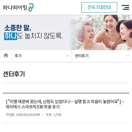
전국 지점안내
소중한 말,
하나
도 놓치지 않도록.
후기
센터후기
센터후기
[ “이명 때문에 왔는데, 난청도 있었다니… 설명 듣고 마음이 놓였어요”] –
와이덱스 스마트릭330 착용 후기
작성일
2026/01/16 10:48
조회
1,706