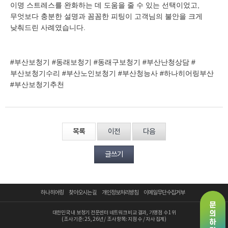
이명 스트레스를 완화하는 데 도움을 줄 수 있는 선택이었고,
무엇보다 충분한 설명과 꼼꼼한 피팅이 고객님의 불안을 크게
낮춰드린 사례였습니다.
#부산보청기 #동래보청기 #동래구보청기 #부산난청상담 #
부산보청기수리 #부산노인보청기 #부산청능사 #하나히어링부산
#부산보청기추천
목록
이전
다음
글쓰기
하나히어링
찾아오시는 길
개인정보처리방침
이메일무단수집거부
대한민국 내 보청기 전문센터 네트워크 비교 결과, 가맹점 수 1위
(조사 기준: 25, 26년 / 조사 항목: 지점 수 / 자사 집계)