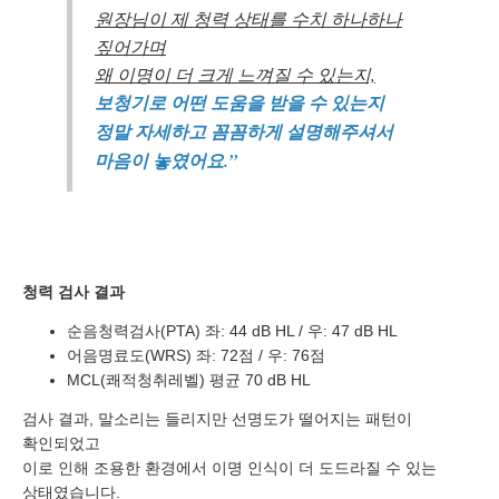
원장님이 제 청력 상태를 수치 하나하나
짚어가며
왜 이명이 더 크게 느껴질 수 있는지,
보청기로 어떤 도움을 받을 수 있는지
정말 자세하고 꼼꼼하게 설명해주셔서
마음이 놓였어요.”
바로 예약하기
청력 검사 결과
순음청력검사(PTA)
좌: 44 dB HL /
우: 47 dB HL
어음명료도(WRS)
좌: 72점 /
우: 76점
이름
MCL(쾌적청취레벨)
평균 70 dB HL
연락처
-
-
검사 결과, 말소리는 들리지만 선명도가 떨어지는 패턴이
확인되었고
센터
이로 인해 조용한 환경에서 이명 인식이 더 도드라질 수 있는
상태였습니다.