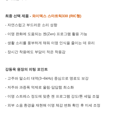
예약날짜
예약시간
최종 선택 제품 -
와이덱스 스마트릭330 (RIC형)
- 자연스럽고 부드러운 소리 성향
분야
- 이명 완화에 도움되는 젠(Zen) 프로그램 활용 가능
내용
- 생활 소리를 풍부하게 채워 이명 인식을 줄이는 데 유리
- 장시간 착용에도 부담이 적은 착용감
강동욱 원장의 피팅 포인트
개인정보 수집, 이용에 동의합니다.
[자세히보기]
- 고주파 말소리 대역(3~6kHz) 중심으로 명료도 보강
- 저주파 과증폭 억제로 울림·답답함 최소화
- 이명 스트레스 정도에 맞춘 젠 프로그램 강도/톤 세밀 조절
- 외부 소음 환경을 재현해 이명 체감 변화 확인 후 미세 조정