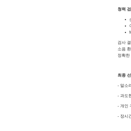
청력 검
검사 결
소음 
정확한
최종 선
- 말
- 과도
- 개인
- 장시