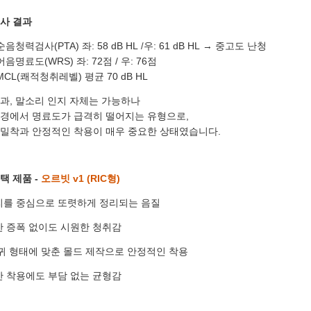
연락처
-
-
사 결과
센터
순음청력검사(PTA)
좌: 58 dB HL
우: 61 dB HL
→ 중고도 난청
/
어음명료도(WRS)
좌: 72점 /
우: 76점
예약날짜
MCL(쾌적청취레벨)
평균 70 dB HL
예약시간
과, 말소리 인지 자체는 가능하나
환경에서 명료도가 급격히 떨어지는 유형으로,
분야
 밀착과 안정적인 착용이 매우 중요한 상태였습니다.
내용
택 제품 -
오르빗 v1 (RIC형)
소리를 중심으로 또렷하게 정리되는 음질
한 증폭 없이도 시원한 청취감
[자세히보기]
개인정보 수집, 이용에 동의합니다.
 귀 형태에 맞춘 몰드 제작으로 안정적인 착용
간 착용에도 부담 없는 균형감