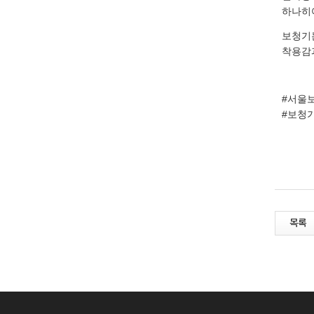
하나히어
보청기
착용감
#서울
#보청
목록