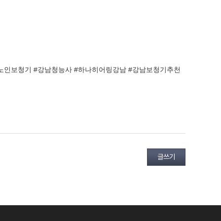
남노인보청기 #강남청능사 #하나히어링강남 #강남보청기추천
글쓰기