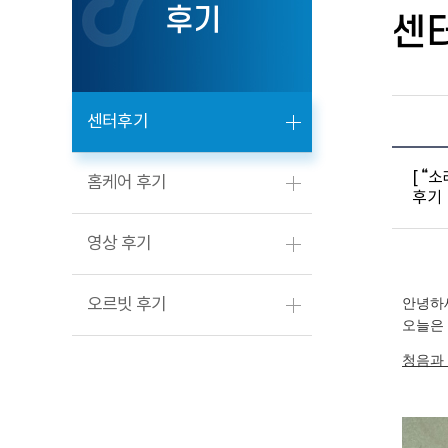
후기
센
센터후기
[ “
홈케어 후기
후기
영상 후기
오르빗 후기
안녕하
오늘은
청음과 