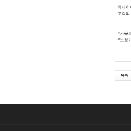
하나히
고객의
#서울
#보청
목록