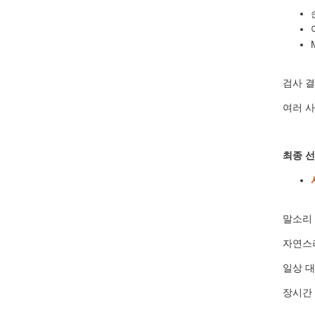
검사 
여러 사
최종 선
말소리
자연스
일상 대
장시간