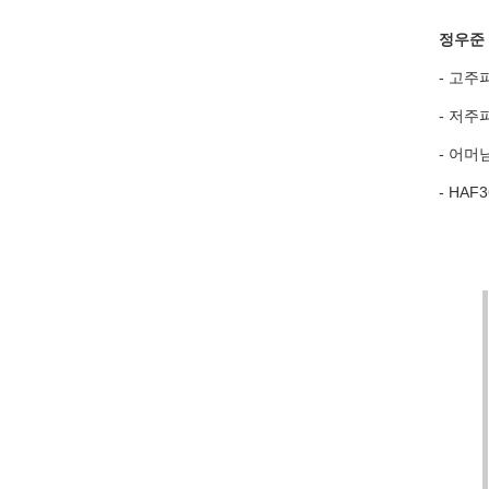
정우준
- 고주
- 저주
- 어머
- HA