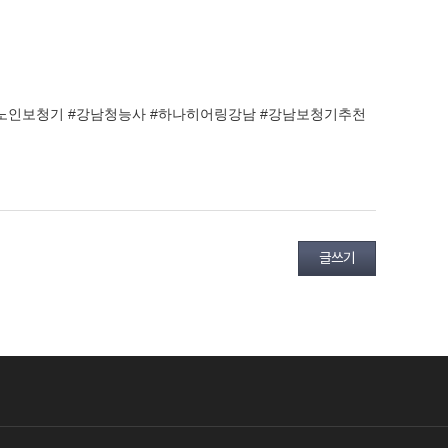
남노인보청기 #강남청능사 #하나히어링강남 #강남보청기추천
글쓰기