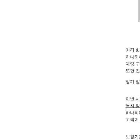
가격 &
하나히
대량 구
또한 전
정기 점
이번 사
특히 말
하나히
고객이 
보청기