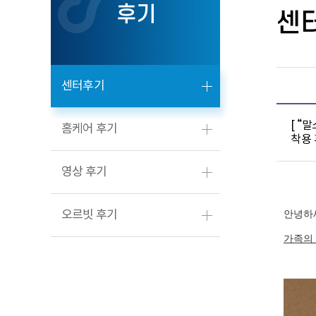
후기
센
센터후기
[ “
홈케어 후기
착용
영상 후기
오르빗 후기
안녕하
가족의