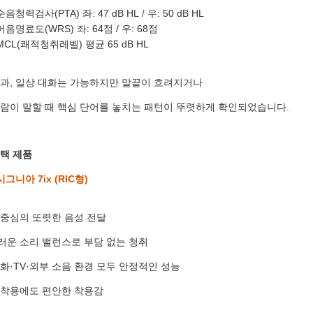
순음청력검사(PTA)
좌: 47 dB HL
우: 50 dB HL
센터
/
어음명료도(WRS)
좌: 64점 /
우: 68점
MCL(쾌적청취레벨)
평균 65 dB HL
예약날짜
예약시간
결과, 일상 대화는 가능하지만 말끝이 흐려지거나
람이 말할 때 핵심 단어를 놓치는 패턴이 뚜렷하게 확인되었습니다.
분야
내용
택 제품
시그니아 7ix (RIC형)
 중심의 또렷한 음성 전달
[자세히보기]
개인정보 수집, 이용에 동의합니다.
러운 소리 밸런스로 부담 없는 청취
화·TV·외부 소음 환경 모두 안정적인 성능
 착용에도 편안한 착용감