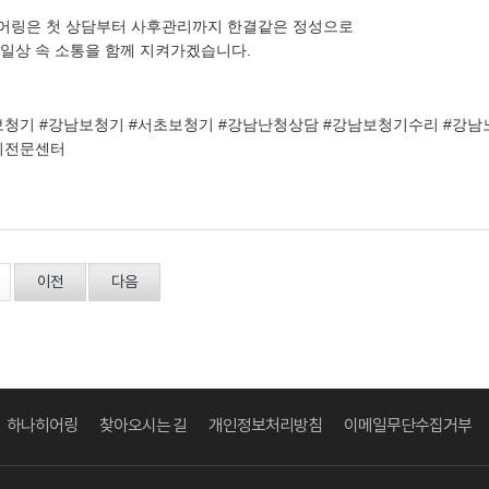
어링은 첫 상담부터 사후관리까지 한결같은 정성으로
 일상 속 소통을 함께 지켜가겠습니다.
보청기 #강남보청기 #서초보청기 #강남난청상담 #강남보청기수리 #강
기전문센터
이전
다음
하나히어링
찾아오시는 길
개인정보처리방침
이메일무단수집거부