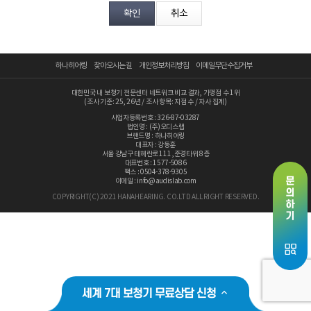
분야
내용
하나히어링
찾아오시는 길
개인정보처리방침
이메일무단수집거부
대한민국 내 보청기 전문센터 네트워크 비교 결과, 가맹점 수 1위
(조사 기준: 25, 26년 / 조사 항목: 지점 수 / 자사 집계)
사업자등록번호 : 326-87-03287
법인명 : (주)오디스랩
브랜드명 : 하나히어링
개인정보 수집, 이용에 동의합니다.
대표자 : 강동훈
서울 강남구 테헤란로 111 ,준경타워 8층
[자세히보기]
대표번호 : 1577-5086
팩스 : 0504-378-9305
이메일 : info@audislab.com
COPYRIGHT(C) 2021 HANAHEARING. CO.LTD ALL RIGHT RESERVED.
세계 7대 보청기 무료상담 신청