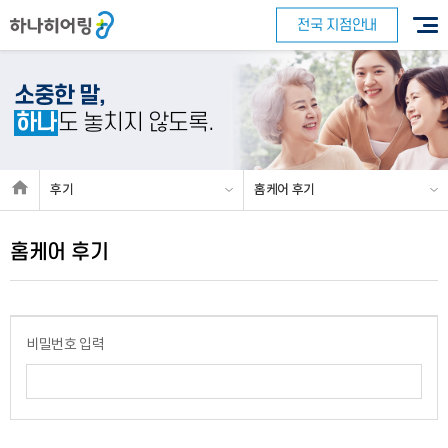
전국 지점안내
소중한 말,
하나
도 놓치지 않도록.
바로 예약하기
후기
홈케어 후기
홈케어 후기
이름
연락처
-
-
센터
비밀번호 입력
예약날짜
예약시간