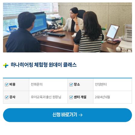
하나히어링 체험형 원데이 클래스
비용
전화문의
장소
안양센터
강사
유아교육과 출신 원장님
센터 개설
2024년 6월
신청 바로가기