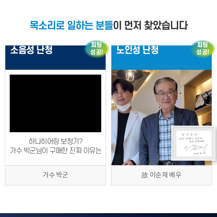
목소리로 일하는 분들
이 먼저 찾았습니다
피팅
피팅
소음성 난청
노인성 난청
성공!
성공!
하나히어링 보청기?
가수 박군님이 구매한 진짜 이유는
가수 박군
故 이순재 배우