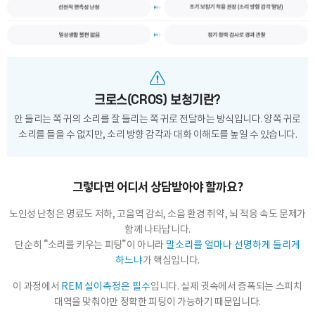
바로 예약하기
크로스(CROS) 보청기란?
안 들리는 쪽 귀의 소리를 잘 들리는 쪽 귀로 전달하는 방식입니다.
양쪽 귀로
소리를 들을 수 없지만, 소리 방향 감각과 대화 이해도를 높일 수 있습니다.
이름
그렇다면 어디서 상담받아야 할까요?
연락처
-
-
노인성 난청은 명료도 저하, 고음역 감쇠, 소음 환경 취약, 뇌 적응 속도 문제가
함께 나타납니다.
센터
단순히 “소리를 키우는 피팅”이 아니라
말소리를 얼마나 선명하게 들리게
하느냐
가 핵심입니다.
예약날짜
이 과정에서
REM 실이측정은 필수
입니다. 실제 귓속에서 증폭되는 스피치
예약시간
대역을 맞춰야만 정확한 피팅이 가능하기 때문입니다.