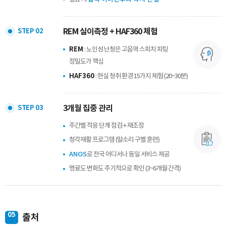
REM 실이측정 + HAF360 체험
STEP 02
REM
: 노인성 난청은 고음역 스피치 피팅
정밀도가 핵심
HAF360
: 현실 청취 환경 15가지 체험 (20~30분)
3개월 집중 관리
STEP 03
주간별 적응 단계 점검 + 재조정
청각재활 프로그램 (말소리 구별 훈련)
ANOS
로 전국 어디서나 동일 서비스 제공
명료도 변화도 주기적으로 확인 (3~6개월 간격)
05
출처