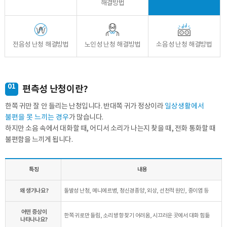
해결방법
전음성 난청 해결방법
노인성 난청 해결방법
소음성 난청 해결방법
01
편측성 난청이란?
한쪽 귀만 잘 안 들리는 난청입니다. 반대쪽 귀가 정상이라
일상생활에서
불편을 못 느끼는 경우
가 많습니다.
하지만 소음 속에서 대화할 때, 어디서 소리가 나는지 찾을 때, 전화 통화할 때
불편함을 느끼게 됩니다.
특징
내용
왜 생기나요?
돌발성 난청, 메니에르병, 청신경종양, 외상, 선천적 원인, 중이염 등
어떤 증상이
한쪽 귀로만 들림, 소리 방향 찾기 어려움, 시끄러운 곳에서 대화 힘듦
나타나나요?