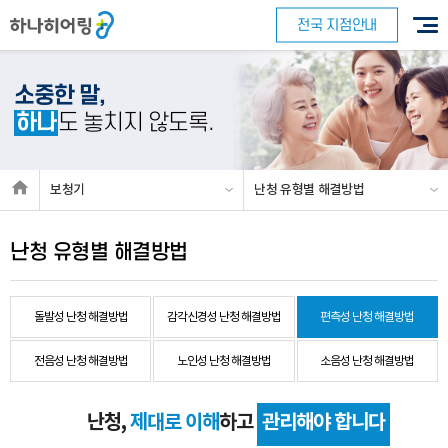
전국 지점안내
소중한 말,
하나
도 놓치지 않도록.
보청기
난청 유형별 해결방법
난청 유형별 해결방법
돌발성 난청 해결방법
감각신경성 난청 해결방법
편측성 난청 해결방법
전음성 난청 해결방법
노인성 난청 해결방법
소음성 난청 해결방법
난청,
제대로 이해
하고
관리해야 합니다