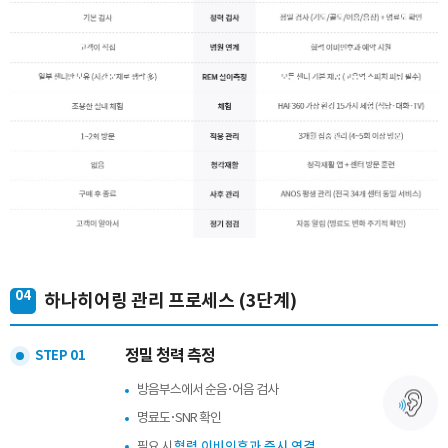
04
하나히어링 관리 프로세스 (3단계)
정밀 청력 측정
STEP 01
방음부스에서 순음·어음 검사
명료도·SNR 확인
협력 이비인후과 즉시 연결
필요 시