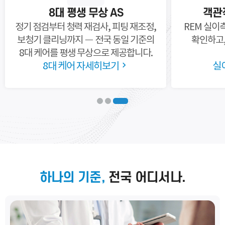
[자세히보기]
8대 평생 무상 AS
객관
정기 점검부터 청력 재검사, 피팅
재조정,
REM 실이
보청기 클리닝까지 —
전국 동일 기준의
확인하고,
8대 케어를
평생 무상으로 제공합니다.
8대 케어 자세히보기
실
하나의 기준,
전국 어디서나.