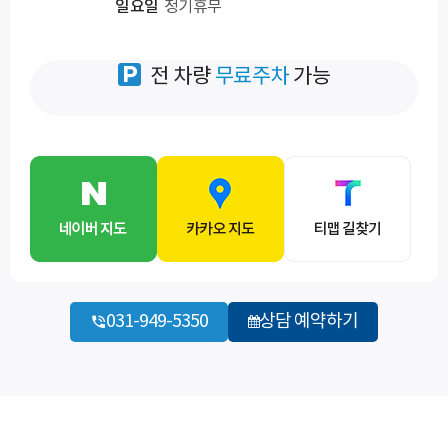
일요일
정기휴무
전 차량
무료주차
가능
031-949-5350
상담 예약하기