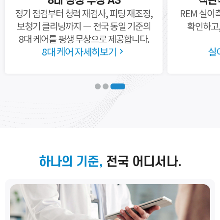
8대 평생 무상 AS
객관
정기 점검부터 청력 재검사, 피팅
재조정,
REM 실이
보청기 클리닝까지 —
전국 동일 기준의
확인하고,
8대 케어를
평생 무상으로 제공합니다.
8대 케어 자세히보기
실
하나의 기준,
전국 어디서나.