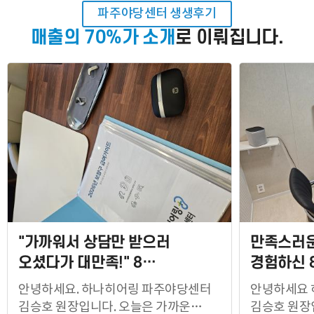
파주야당센터 생생후기
매출의 70%가 소개
로 이뤄집니다.
바로 예약하기
이름
연락처
-
-
센터
"가까워서 상담만 받으러
만족스러운
예약날짜
오셨다가 대만족!" 8…
경험하신 
안녕하세요. 하나히어링 파주야당센터
안녕하세요 
예약시간
김승호 원장입니다. 오늘은 가까운
김승호 원장