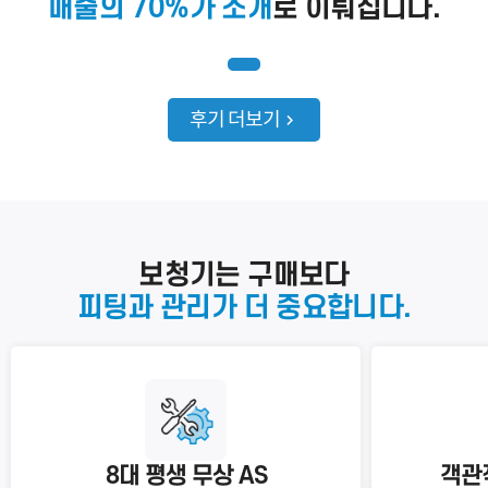
매출의 70%가 소개
로 이뤄집니다.
이름
연락처
-
-
센터
후기 더보기
예약날짜
예약시간
분야
보청기는 구매보다
내용
피팅과 관리가 더 중요합니다.
개인정보 수집, 이용에 동의합니다.
[자세히보기]
8대 평생 무상 AS
객관