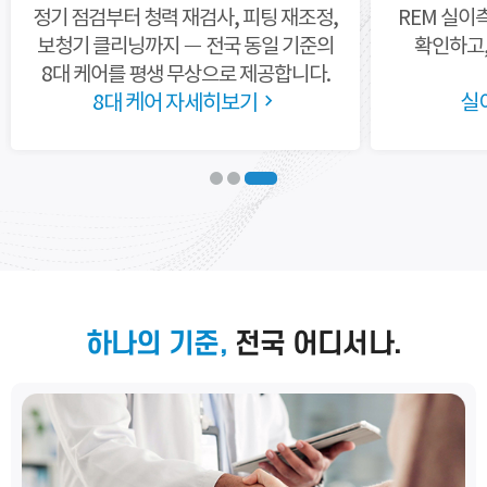
정기 점검부터 청력 재검사, 피팅
재조정,
REM 실이
보청기 클리닝까지 —
전국 동일 기준의
확인하고,
8대 케어를
평생 무상으로 제공합니다.
8대 케어 자세히보기
실
하나의 기준,
전국 어디서나.