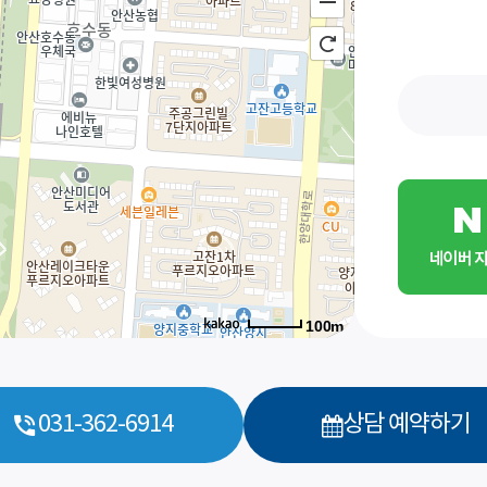
바로 예약하기
이름
100m
연락처
-
-
센터
031-362-6914
상담 예약하기
예약날짜