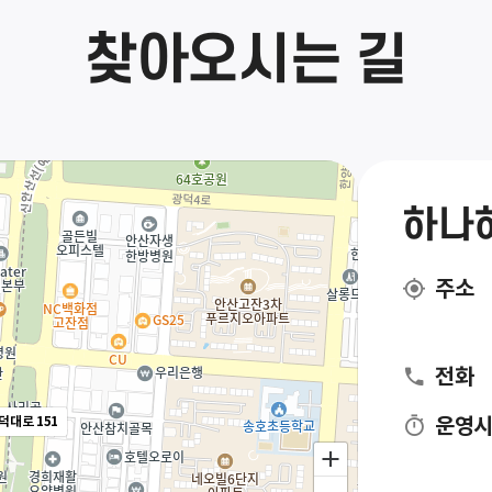
찾아오시는 길
하나
주소
전화
덕대로 151
운영