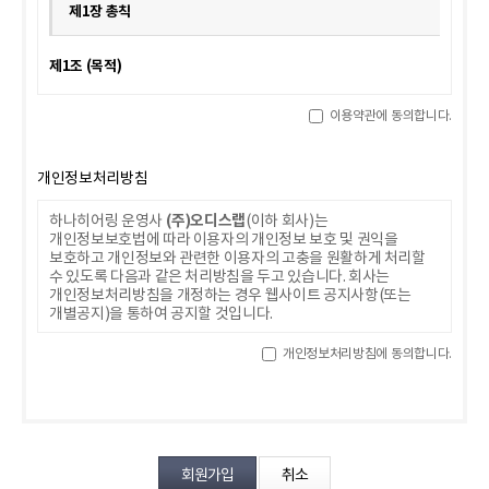
제1장 총칙
센터
제1조 (목적)
예약날짜
하나히어링
본 약관은 서비스 이용자가
(이하 "회사"라 합니다)가
이용약관에 동의합니다.
제공하는 온라인상의 인터넷 서비스(이하 "서비스"라고 하며,
예약시간
접속 가능한 유무선 단말기의 종류와는 상관없이 이용 가능한
"회사"가 제공하는 모든 "서비스"를 의미합니다. 이하 같습니다)
개인정보처리방침
에 회원으로 가입하고 이를 이용함에 있어 회사와 회원(본 약관에
분야
동의하고 회원등록을 완료한 서비스 이용자를 말합니다. 이하
"회원"이라고 합니다)의 권리 의무 및 책임사항을 규정함을
(주)오디스랩
하나히어링 운영사
(이하 회사)는
내용
목적으로 합니다.
개인정보보호법에 따라 이용자의 개인정보 보호 및 권익을
보호하고 개인정보와 관련한 이용자의 고충을 원활하게 처리할
수 있도록 다음과 같은 처리방침을 두고 있습니다. 회사는
제2조 (약관의 명시, 효력 및 개정)
개인정보처리방침을 개정하는 경우 웹사이트 공지사항(또는
개별공지)을 통하여 공지할 것입니다.
① 회사는 이 약관의 내용을 회원이 쉽게 알 수 있도록 서비스
초기 화면에 게시합니다.
개인정보처리방침에 동의합니다.
② 회사는 온라인 디지털콘텐츠산업 발전법, 전자상거래
1. 개인정보 수집 및 이용 목적
개인정보 수집, 이용에 동의합니다.
등에서의 소비자보호에 관한 법률, 약관의 규제에 관한 법률,
소비자기본법 등 관련법을 위배하지 않는 범위에서 이 약관을
[자세히보기]
회사는 개인정보를 다음의 목적을 위해 처리합니다. 처리한
개정할 수 있습니다.
개인정보는 다음의 목적이외의 용도로는 사용되지 않으며 이용
③ 회사가 약관을 개정할 경우에는 기존약관과 개정약관 및
목적이 변경될 시에는 사전동의를 구할 예정입니다.
개정약관의 적용일자와 개정사유를 명시하여 현행약관과 함께 그
적용일자 일십오(15)일 전부터 적용일 이후 상당한 기간 동안,
가. 홈페이지 회원가입 및 관리