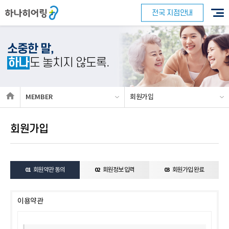
전국 지점안내
소중한 말,
하나
도 놓치지 않도록.
MEMBER
회원가입
회원가입
바로 예약하기
01
회원약관 동의
02
회원정보 입력
03
회원가입 완료
이름
이용약관
연락처
-
-