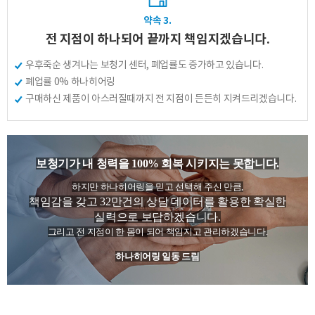
예약날짜
약속 3.
예약시간
전 지점이 하나되어 끝까지 책임지겠습니다.
우후죽순 생겨나는 보청기 센터, 폐업률도 증가하고 있습니다.
분야
폐업률 0% 하나히어링
구매하신 제품이 아스러질때까지 전 지점이 든든히 지켜드리겠습니다.
내용
보청기가 내 청력을 100% 회복 시키지는 못합니다.
하지만 하나히어링을 믿고 선택해 주신 만큼,
개인정보 수집, 이용에 동의합니다.
책임감을 갖고 32만건의 상담 데이터를 활용한
확실한
[자세히보기]
실력으로 보답하겠습니다.
그리고 전 지점이 한 몸이 되어 책임지고 관리하겠습니다.
하나히어링 일동 드림