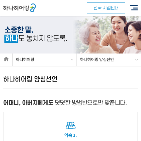
전국 지점안내
소중한 말,
하나
도 놓치지 않도록.
하나히어링
하나히어링 양심선언
하나히어링 양심선언
어머니, 아버지에게도
떳떳한 방법반으로만 맞춥니다.
약속 1.