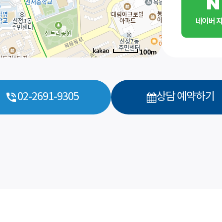
100m
바로 예약하기
02-2691-9305
상담 예약하기
이름
연락처
-
-
센터
예약날짜