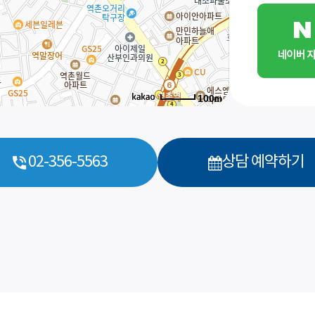
100m
바로 예약하기
02-356-5563
상담 예약하기
이름
연락처
-
-
센터
예약날짜