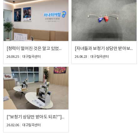
내용
개인정보 수집, 이용에 동의합니다.
[청력이 떨어진 것은 알고 있었지만, 이렇게 까지 나쁜지는 몰랐네요!진작 보청기 착용할걸 그랬어요!!] - 포낙 인피니오 울트라 …
[자녀들과 보청기 상담만 받아보러 왔다가 청력검사와 함께 체험착용하시고 만족하여 구매한 후기]-포낙 인피니오 울트라30
[자세히보기]
26.06.25
대구칠곡센터
26.06.23
대구칠곡센터
["보청기 상담만 받아도 되죠?"] - 시그니아 퓨어 P&G BCT 5IX 착용 후기
26.02.06
대구칠곡센터