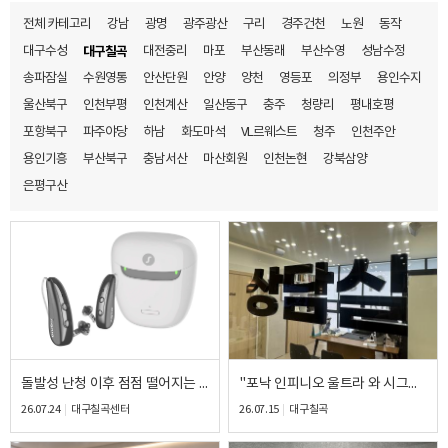
전체 카테고리
강남
광명
광주광산
구리
경주건천
노원
동작
대구수성
대구칠곡
대전중리
마포
부산동래
부산수영
성남수정
바로 예약하기
송파잠실
수원영통
안산단원
안양
양천
영등포
의정부
용인수지
울산북구
인천부평
인천계산
일산동구
충주
청량리
평내호평
포항북구
파주야당
하남
화도마석
VL르웨스트
청주
인천주안
용인기흥
부산북구
충남서산
마산회원
인천논현
강북삼양
이름
은평구산
연락처
-
-
센터
예약날짜
예약시간
돌발성 난청 이후 점점 떨어지는 청력… 직장생활을 위해 선택한 시그니아 P&G BCT 7IX 착용 후기
"포낙 인피니오 울트라 와 시그니아 BCT 5IX"를 직접 비교한 70대 여성 고객님의 후기
분야
26.07.24
대구칠곡센터
26.07.15
대구칠곡