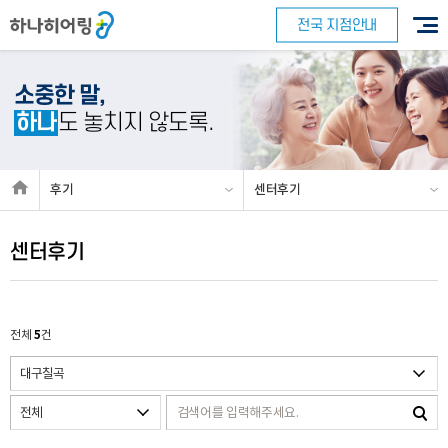
전국 지점안내
소중한 말,
하나
도 놓치지 않도록.
후기
센터후기
센터후기
5
전체
건