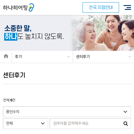
전국 지점안내
소중한 말,
하나
도 놓치지 않도록.
후기
센터후기
바로 예약하기
센터후기
이름
0
전체
건
연락처
-
-
센터