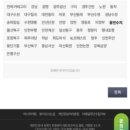
예약날짜
전체 카테고리
강남
광명
광주광산
구리
경주건천
노원
동작
대구수성
대구칠곡
대전중리
마포
부산동래
부산수영
성남수정
예약시간
송파잠실
수원영통
안산단원
안양
양천
영등포
의정부
용인수지
울산북구
인천부평
인천계산
일산동구
충주
청량리
평내호평
분야
포항북구
파주야당
하남
화도마석
VL르웨스트
청주
인천주안
내용
용인기흥
부산북구
충남서산
마산회원
인천논현
강북삼양
은평구산
등록된 데이터가 없습니다.
개인정보 수집, 이용에 동의합니다.
[자세히보기]
등록
하나히어링
찾아오시는 길
개인정보처리방침
이메일무단수집거부
대한민국 내 보청기 전문센터 네트워크 비교 결과, 가맹점 수 1위
(조사 기준: 25, 26년 / 조사 항목: 지점 수 / 자사 집계)