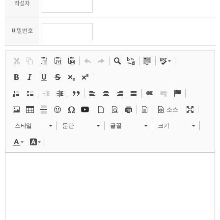
작성자
바로 예약하기
비밀번호
이름
연락처
-
-
소스
스타일
문단
글꼴
크기
센터
예약날짜
예약시간
분야
내용