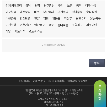
전체 카테고리
강남
광명
광주광산
구리
노원
동작
대구수성
예약시간
대구칠곡
대전중리
마포
부산동래
부산수영
성남수정
송파잠실
수원영통
안산단원
안양
양천
영등포
의정부
용인수지
울산북구
분야
인천부평
인천계산
일산동구
충주
평내호평
포항북구
파주야당
내용
하남
화도마석
VL르웨스트
등록된 데이터가 없습니다.
개인정보 수집, 이용에 동의합니다.
등록
[자세히보기]
하나히어링
찾아오시는 길
개인정보처리방침
이메일무단수집거부
대한민국 내 보청기 전문센터 네트워크 비교 결과, 가맹점 수 1위
(조사 기준: 25, 26년 / 조사 항목: 지점 수 / 자사 집계)
사업자등록번호 : 326-87-03287
법인명 : (주)오디스랩
브랜드명 : 하나히어링