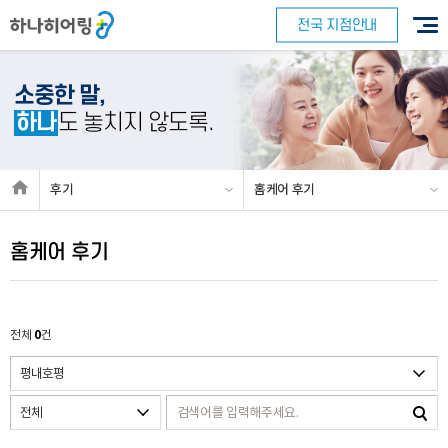
전국 지점안내
소중한 말,
하나
도 놓치지 않도록.
바로 예약하기
후기
홈케어 후기
홈케어 후기
이름
0
전체
건
연락처
-
-
센터
예약날짜