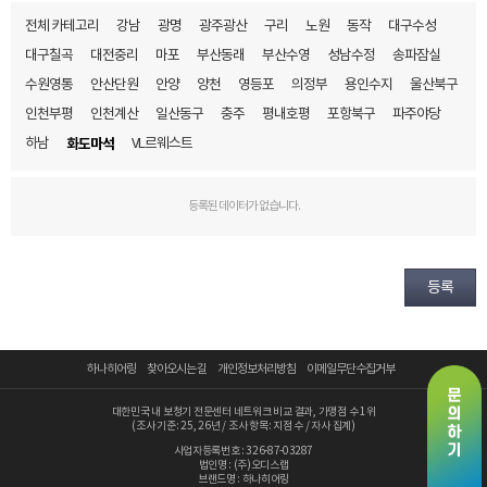
전체 카테고리
강남
광명
광주광산
구리
노원
동작
대구수성
예약시간
대구칠곡
대전중리
마포
부산동래
부산수영
성남수정
송파잠실
수원영통
안산단원
안양
양천
영등포
의정부
용인수지
울산북구
분야
인천부평
인천계산
일산동구
충주
평내호평
포항북구
파주야당
내용
하남
화도마석
VL르웨스트
등록된 데이터가 없습니다.
개인정보 수집, 이용에 동의합니다.
등록
[자세히보기]
하나히어링
찾아오시는 길
개인정보처리방침
이메일무단수집거부
대한민국 내 보청기 전문센터 네트워크 비교 결과, 가맹점 수 1위
(조사 기준: 25, 26년 / 조사 항목: 지점 수 / 자사 집계)
사업자등록번호 : 326-87-03287
법인명 : (주)오디스랩
브랜드명 : 하나히어링