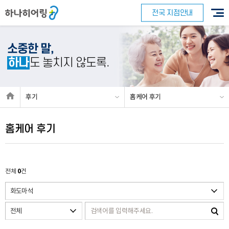
전국 지점안내
소중한 말,
하나
도 놓치지 않도록.
바로 예약하기
후기
홈케어 후기
홈케어 후기
이름
0
전체
건
연락처
-
-
센터
예약날짜